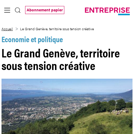
Saut au contenu principal
Abonnement papier
Le Grand Genève, territoire sous tension
Accueil
Le Grand Genève, territoire sous tension créative
Economie et politique
Le Grand Genève, territoire
sous tension créative