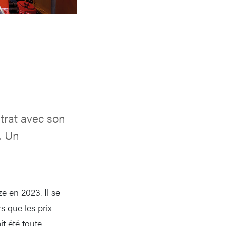
trat avec son
. Un
e en 2023. Il se
s que les prix
it été toute