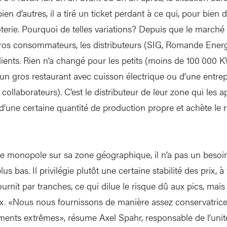
en d’autres, il a tiré un ticket perdant à ce qui, pour bien d
terie. Pourquoi de telles variations? Depuis que le marché de
 gros consommateurs, les distributeurs (SIG, Romande Energ
lients. Rien n’a changé pour les petits (moins de 100 000 
n gros restaurant avec cuisson électrique ou d’une entrepri
 collaborateurs). C’est le distributeur de leur zone qui les a
d’une certaine quantité de production propre et achète le r
 monopole sur sa zone géographique, il n’a pas un besoin
plus bas. Il privilégie plutôt une certaine stabilité des prix, 
fournit par tranches, ce qui dilue le risque dû aux pics, mais
ux. «Nous nous fournissons de manière assez conservatric
ments extrêmes», résume Axel Spahr, responsable de l’uni