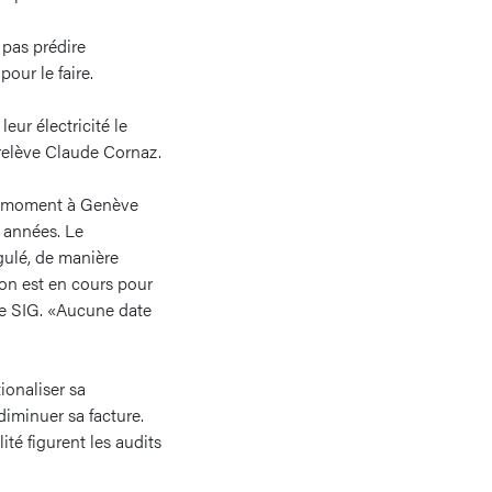
 pas prédire
pour le faire.
eur électricité le
 relève Claude Cornaz.
 le moment à Genève
 années. Le
égulé, de manière
ion est en cours pour
 de SIG. «Aucune date
ionaliser sa
iminuer sa facture.
té figurent les audits