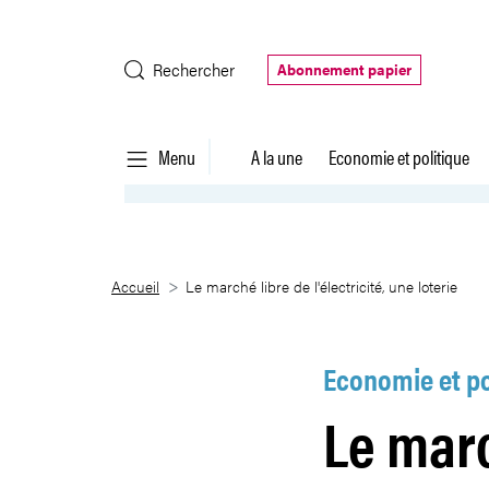
Saut au contenu principal
Rechercher
Abonnement papier
Menu
A la une
Economie et politique
Le marché libre de l&#39;électri
Accueil
Le marché libre de l'électricité, une loterie
Economie et po
Le marc