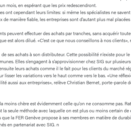
un mois, en espérant que les prix redescendront.
 ont cependant leurs limites: si même les spécialistes ne savent
ix de manière fiable, les entreprises sont d’autant plus mal placées 
nts peuvent effectuer des achats par tranches, sans acquérir toute l
que est alors dilué. «C’est ce que nous conseillons à nos clients»,
n de ses achats à son distributeur. Cette possibilité n’existe pour
unes. Elles s’engagent à s’approvisionner chez SIG sur plusieurs
 ensuite leurs achats comme il le fait pour les clients du marché r
ur lisser les variations vers le haut comme vers le bas. «Une réflex
bilité aussi aux entreprises», relève Christian Bernet, porte-parole
ité la moins chère est évidemment celle qu’on ne consomme pas. Rat
la seule méthode avec laquelle on est plus ou moins certain de d
s que la FER Genève propose à ses membres en matière de durabili
nés en partenariat avec SIG. n