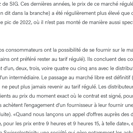
gaz de SIG. Ces dernières années, le prix de ce marché régul
n dit dans la branche) a été régulièrement plus élevé que
le pic de 2022, où il n’est pas monté de manière aussi spect
os consommateurs ont la possibilité de se fournir sur le ma
tains ont préféré rester au tarif régulé). Ils concluent des c
d’un, deux, trois, voire quatre ou cinq ans avec le distribu
 d’un intermédiaire. Le passage au marché libre est définitif
on ne peut plus jamais revenir au tarif régulé. Les distribute
 clients au prix du moment exact où le contrat est signé, po
s achètent l’engagement d’un fournisseur à leur fournir une 
uite). «Quand nous lançons un appel d’offres auprès des dis
, pour les prix entre 9 heures et 9 heures 15, à telle date»,
e Swisselectricity, une société qui gère notamment les ach