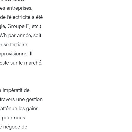
es entreprises,
 l’électricité a été
ie, Groupe E, etc.)
KWh par année, soit
se tertiaire
pprovisionne. Il
este sur le marché.
 impératif de
à travers une gestion
 atténue les gains
e pour nous
té négoce de