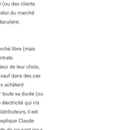
é (ou des clients
 celui du marché
aculaire.
rché libre (mais
ontrats
teur de leur choix,
 (sauf dans des cas
urs achètent
ur toute sa durée (ou
électricité qui n’a
tributeurs, il est
 explique Claude
ats de courant pour