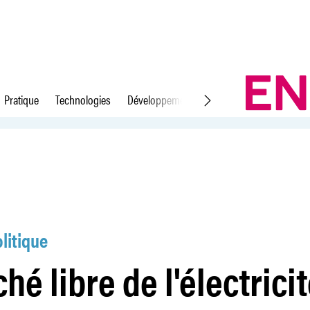
Pratique
Technologies
Développement durable
Droit du travail
cité, une loterie
litique
hé libre de l'électrici