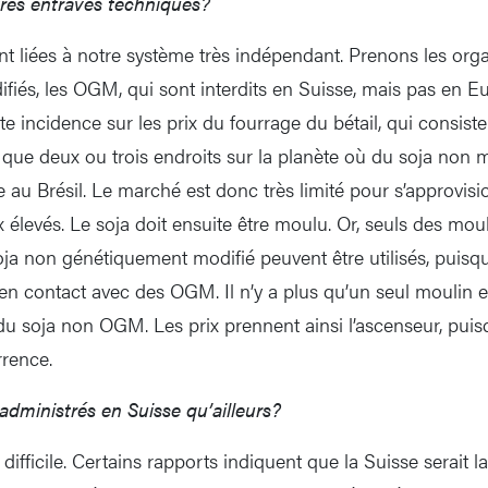
tres entraves techniques?
nt liées à notre système très indépendant. Prenons les or
iés, les OGM, qui sont interdits en Suisse, mais pas en Eu
rte incidence sur les prix du fourrage du bétail, qui consist
us que deux ou trois endroits sur la planète où du soja non m
u Brésil. Le marché est donc très limité pour s’approvisio
x élevés. Le soja doit ensuite être moulu. Or, seuls des mou
ja non génétiquement modifié peuvent être utilisés, puisqu’
e en contact avec des OGM. Il n’y a plus qu’un seul moulin 
 soja non OGM. Les prix prennent ainsi l’ascenseur, puis
rrence.
x administrés en Suisse qu’ailleurs?
difficile. Certains rapports indiquent que la Suisse serait