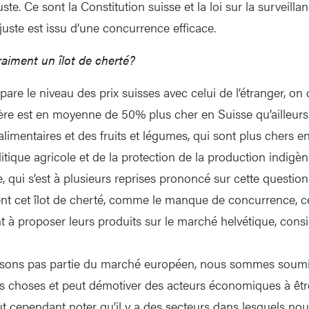
e. Ce sont la Constitution suisse et la loi sur la surveillan
 juste est issu d’une concurrence efficace.
raiment un îlot de cherté?
re le niveau des prix suisses avec celui de l’étranger, on 
re est en moyenne de 50% plus cher en Suisse qu’ailleurs
alimentaires et des fruits et légumes, qui sont plus chers en
litique agricole et de la protection de la production indigène
, qui s’est à plusieurs reprises prononcé sur cette question. 
ent cet îlot de cherté, comme le manque de concurrence, c
t à proposer leurs produits sur le marché helvétique, con
ons pas partie du marché européen, nous sommes soumis 
s choses et peut démotiver des acteurs économiques à être
aut cependant noter qu’il y a des secteurs dans lesquels n