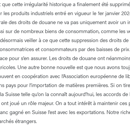
que cette irrégularité historique a finalement été supprim
 les produits industriels entré en vigueur le 1er janvier 202
rale des droits de douane ne va pas uniquement avoir un i
ssi sur de nombreux biens de consommation, comme les vé
 désormais veiller à ce que cette suppression des droits de
 consommatrices et consommateurs par des baisses de prix
place pour s’en assurer. Les droits de douane ont néanmoin
gricoles. Une autre bonne nouvelle est que nous avons touj
ouvent en coopération avec l’Association européenne de li
s pays pour l’importation de matières premières. Si on tire
e la Suisse telle qu’on la connaît aujourd’hui, les accords d
 ont joué un rôle majeur. On a tout intérêt à maintenir ces 
nc gagné en Suisse l’est avec les exportations. Notre ric
archés étrangers.