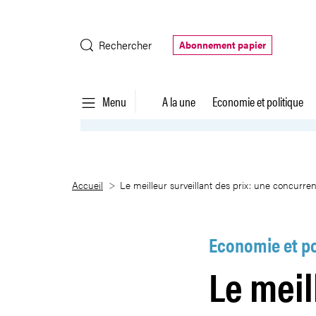
Saut au contenu principal
Rechercher
Abonnement papier
Menu
A la une
Economie et politique
Le meilleur surveillant des prix:
Accueil
Le meilleur surveillant des prix: une concurrenc
Economie et po
Le meil