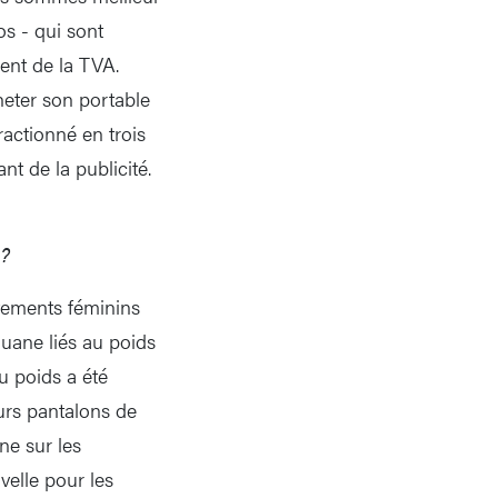
s - qui sont
ent de la TVA.
heter son portable
ractionné en trois
nt de la publicité.
e?
êtements féminins
uane liés au poids
u poids a été
eurs pantalons de
ne sur les
velle pour les