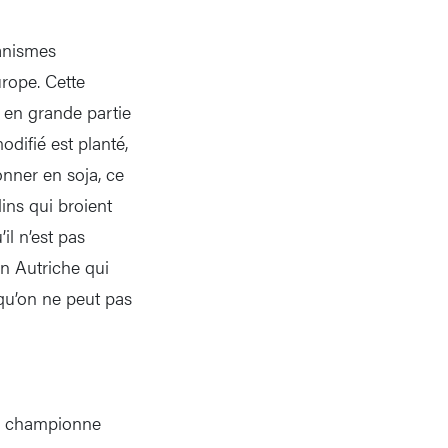
ganismes
rope. Cette
e en grande partie
odifié est planté,
nner en soja, ce
lins qui broient
il n’est pas
en Autriche qui
qu’on ne peut pas
 la championne