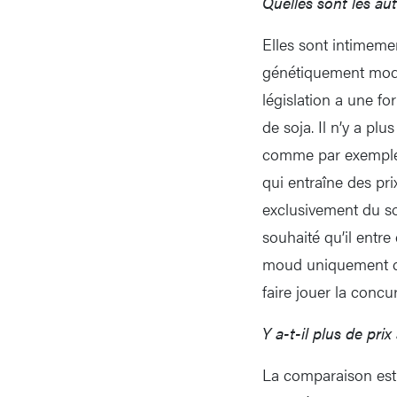
Quelles sont les au
Elles sont intimeme
génétiquement modif
législation a une fo
de soja. Il n’y a pl
comme par exemple a
qui entraîne des pri
exclusivement du so
souhaité qu’il entr
moud uniquement du
faire jouer la concu
Y a-t-il plus de pri
La comparaison est 