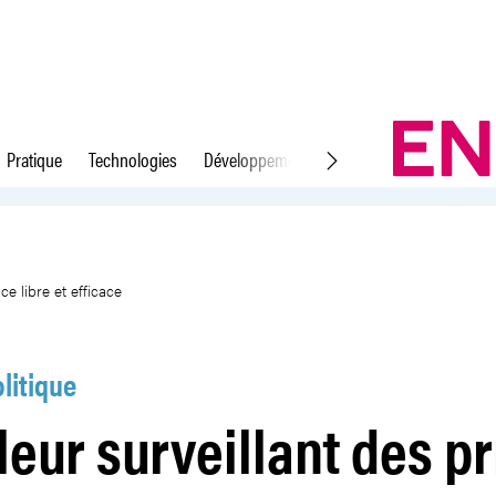
Pratique
Technologies
Développement durable
Droit du travail
 une concurrence libre et efficac
e libre et efficace
litique
leur surveillant des pr