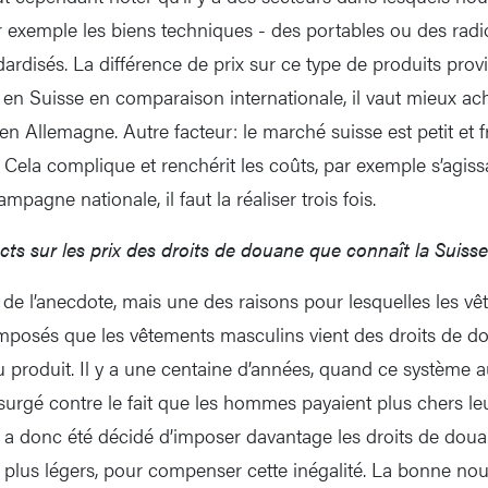
xemple les biens techniques - des portables ou des radio
rdisés. La différence de prix sur ce type de produits provi
e en Suisse en comparaison internationale, il vaut mieux ac
en Allemagne. Autre facteur: le marché suisse est petit et f
 Cela complique et renchérit les coûts, par exemple s’agissa
mpagne nationale, il faut la réaliser trois fois.
cts sur les prix des droits de douane que connaît la Suiss
 de l’anecdote, mais une des raisons pour lesquelles les v
mposés que les vêtements masculins vient des droits de do
u produit. Il y a une centaine d’années, quand ce système a
insurgé contre le fait que les hommes payaient plus chers l
. Il a donc été décidé d’imposer davantage les droits de doua
 plus légers, pour compenser cette inégalité. La bonne nou