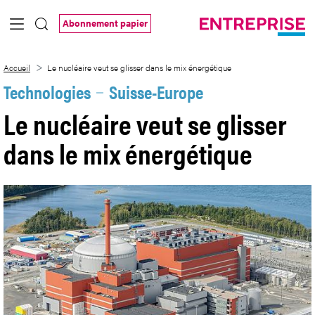
Saut au contenu principal
Abonnement papier
Le nucléaire veut se glisser dans le mix 
Accueil
Le nucléaire veut se glisser dans le mix énergétique
Technologies
Suisse-Europe
Le nucléaire veut se glisser
dans le mix énergétique