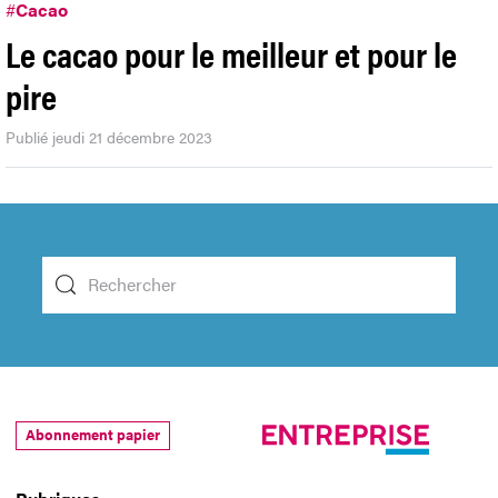
#
Cacao
Le cacao pour le meilleur et pour le
pire
Publié jeudi 21 décembre 2023
Abonnement papier