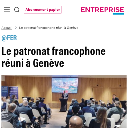
Saut au contenu principal
Abonnement papier
Le patronat francophone réuni à Genève
Accueil
Le patronat francophone réuni à Genève
@FER
Le patronat francophone
réuni à Genève