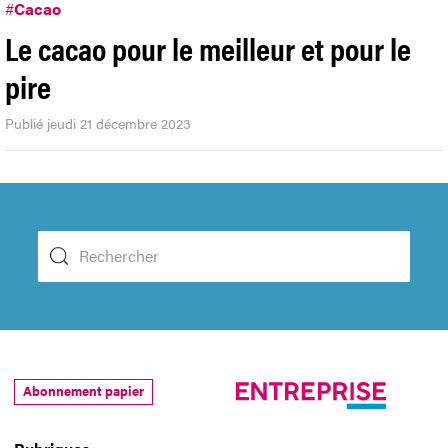
#
Cacao
Le cacao pour le meilleur et pour le
pire
Publié jeudi 21 décembre 2023
Abonnement papier