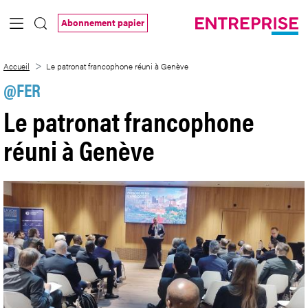
Saut au contenu principal
Abonnement papier
Le patronat francophone réuni à Genève
Accueil
Le patronat francophone réuni à Genève
@FER
Le patronat francophone
réuni à Genève