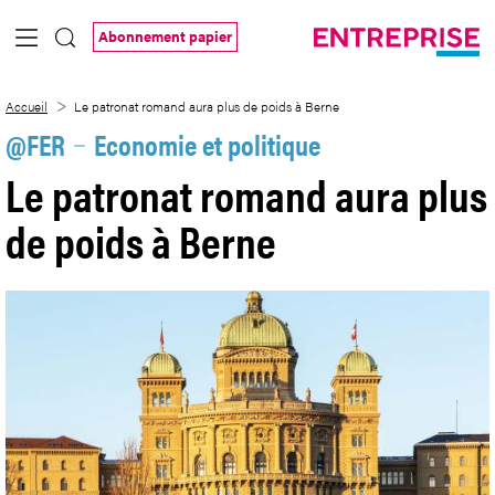
Saut au contenu principal
Abonnement papier
Le patronat romand aura plus de poids 
Accueil
Le patronat romand aura plus de poids à Berne
@FER
Economie et politique
Le patronat romand aura plus
de poids à Berne