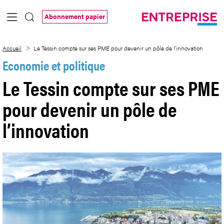
Saut au contenu principal
Abonnement papier
Le Tessin compte sur ses PME pour deven
Accueil
Le Tessin compte sur ses PME pour devenir un pôle de l’innovation
Economie et politique
Le Tessin compte sur ses PME
pour devenir un pôle de
l’innovation