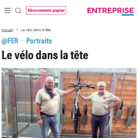
Saut au contenu principal
Abonnement papier
Le vélo dans la tête
Accueil
Le vélo dans la tête
@FER
Portraits
Le vélo dans la tête