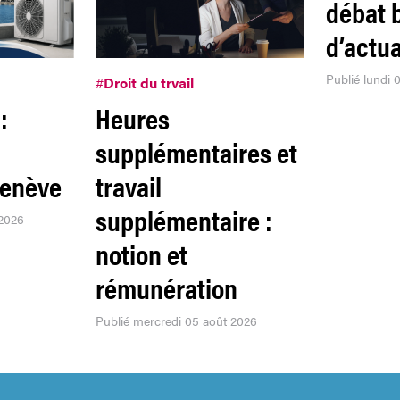
débat 
d’actua
Publié lundi 
#
Droit du trvail
:
Heures
supplémentaires et
Genève
travail
supplémentaire :
 2026
notion et
rémunération
Publié mercredi 05 août 2026