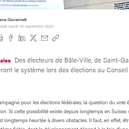
avia Giovannelli
ublié mardi 26 septembre 2023
Des électeurs de Bâle-Ville, de Saint-Gal
rales
ront le système lors des élections au Conseil
ampagne pour les élections fédérales, la question du vote é
tion. Si cette possibilité existe depuis longtemps en Suisse
est longtemps heurtée à divers obstacles. Il faut, en effet, 
stème fiable, dont le développement dépend à la fois d’une 