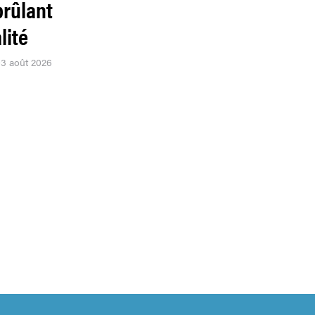
brûlant
lité
03 août 2026