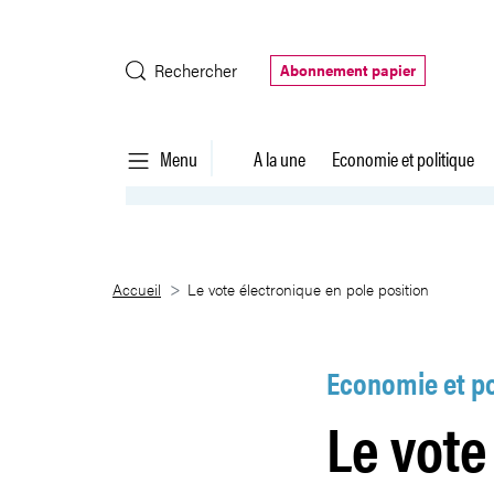
Saut au contenu principal
Rechercher
Abonnement papier
Menu
A la une
Economie et politique
Le vote électronique en pole po
Accueil
Le vote électronique en pole position
Economie et po
Le vote