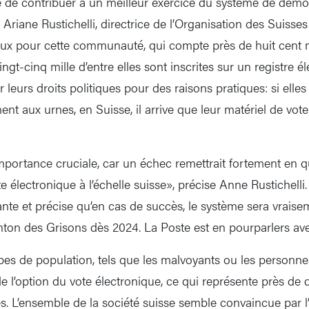
ble de contribuer à un meilleur exercice du système de démo
riane Rustichelli, directrice de l’Organisation des Suisses 
ux pour cette communauté, qui compte près de huit cent m
gt-cinq mille d’entre elles sont inscrites sur un registre él
 leurs droits politiques pour des raisons pratiques: si elle
t aux urnes, en Suisse, il arrive que leur matériel de vote
mportance cruciale, car un échec remettrait fortement en q
te électronique à l’échelle suisse», précise Anne Rustichelli.
nte et précise qu’en cas de succès, le système sera vrais
anton des Grisons dès 2024. La Poste est en pourparlers ave
pes de population, tels que les malvoyants ou les personnes
de l’option du vote électronique, ce qui représente près de 
s. L’ensemble de la société suisse semble convaincue par l