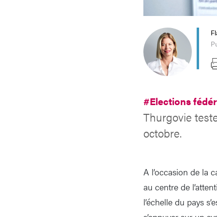
Fl
P
#Elections fédé
Thurgovie teste
octobre.
A l’occasion de la c
au centre de l’atten
l’échelle du pays s’
s’appuyer sur un sy