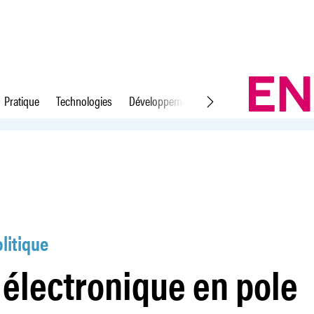
Pratique
Technologies
Développement durable
Droit du travail
sition
litique
 électronique en pole