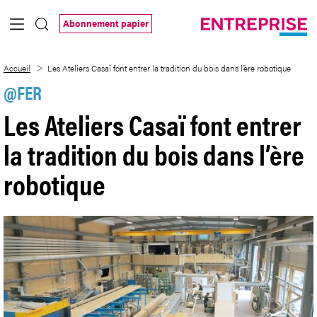
Saut au contenu principal
Abonnement papier
Les Ateliers Casaï font entrer la traditio
Accueil
Les Ateliers Casaï font entrer la tradition du bois dans l’ère robotique
@FER
Les Ateliers Casaï font entrer
la tradition du bois dans l’ère
robotique