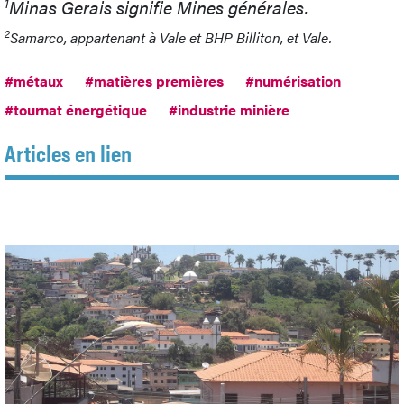
1
Minas Gerais signifie Mines générales.
2
Samarco, appartenant à Vale et BHP Billiton, et Vale.
#métaux
#matières premières
#numérisation
#tournat énergétique
#industrie minière
Articles en lien