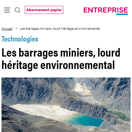
Saut au contenu principal
Abonnement papier
Les barrages miniers, lourd héritage en
Accueil
Les barrages miniers, lourd héritage environnemental
Technologies
Les barrages miniers, lourd
héritage environnemental