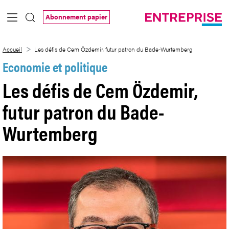
Saut au contenu principal
Abonnement papier
Les défis de Cem Özdemir, futur patro
Accueil
Les défis de Cem Özdemir, futur patron du Bade-Wurtemberg
Economie et politique
Les défis de Cem Özdemir,
futur patron du Bade-
Wurtemberg