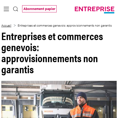
Saut au contenu principal
Abonnement papier
Entreprises et commerces genevois: app
Accueil
Entreprises et commerces genevois: approvisionnements non garantis
Entreprises et commerces
genevois:
approvisionnements non
garantis