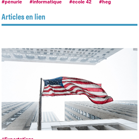
#pénurie
#informatique
#école 42
#heg
Articles en lien
#
Exportations