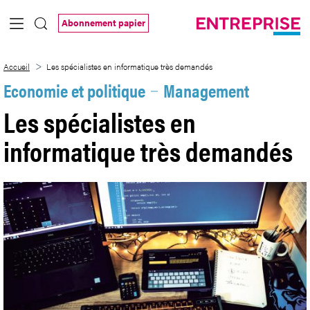
Saut au contenu principal
Abonnement papier
Les spécialistes en informatique très d
Accueil
Les spécialistes en informatique très demandés
Economie et politique
Management
Les spécialistes en
informatique très demandés