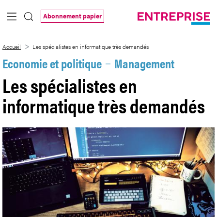
Saut au contenu principal
Abonnement papier
Les spécialistes en informatique très d
Accueil
Les spécialistes en informatique très demandés
Economie et politique
Management
Les spécialistes en
informatique très demandés