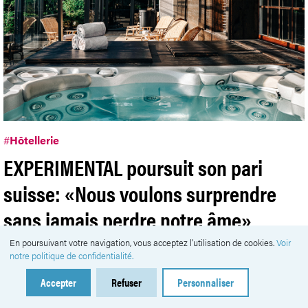
#
Hôtellerie
EXPERIMENTAL poursuit son pari
suisse: «Nous voulons surprendre
sans jamais perdre notre âme»
En poursuivant votre navigation, vous acceptez l'utilisation de cookies.
Voir
Publié samedi 18 juillet 2026
notre politique de confidentialité.
Accepter
Refuser
Personnaliser