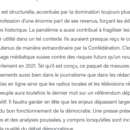
 est structurelle, accentuée par la domination toujours pl
profession d'une énorme part de ses revenus, forçant les éd
es historique. La pandémie a aussi contribué à fragiliser le
 utilité dans un tel contexte. Ils auraient presque reçu le c
utenus de manière extraordinaire par la Confédération. C’es
sage médiatique suisse contre des risques futurs qu’un nou
arlement en 2021. Tel qu’il est conçu, ce paquet de mesures
ssements aussi bien dans le journalisme que dans les rédact
s en ligne ainsi que les radios locales et les télévisions r
e peuple aura toutefois le dernier mot sur un référendum d
tif. Il faudra garder en tête que les enjeux dépassent large
a du bon fonctionnement de la démocratie. Une presse prés
es et des analyses poussées, y compris lorsqu’elles sont inc
 la qualité du débat démocratique.