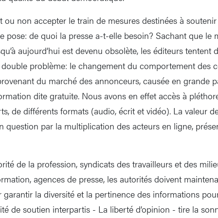
ut ou non accepter le train de mesures destinées à soutenir
e pose: de quoi la presse a-t-elle besoin? Sachant que le
u’à aujourd’hui est devenu obsolète, les éditeurs tentent d
un double problème: le changement du comportement des 
provenant du marché des annonceurs, causée en grande pa
formation dite gratuite. Nous avons en effet accès à plétho
s, de différents formats (audio, écrit et vidéo). La valeur de
question par la multiplication des acteurs en ligne, présen
ité de la profession, syndicats des travailleurs et des mili
formation, agences de presse, les autorités doivent mainten
 garantir la diversité et la pertinence des informations pour
é de soutien interpartis - La liberté d’opinion - tire la son