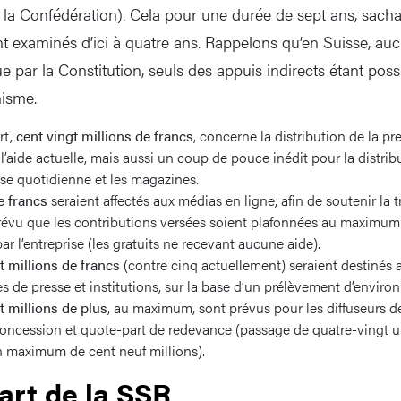
 la Confédération). Cela pour une durée de sept ans, sachan
t examinés d’ici à quatre ans. Rappelons qu’en Suisse, auc
ue par la Constitution, seuls des appuis indirects étant possi
nisme.
rt,
cent vingt millions de francs
, concerne la distribution de la pr
’aide actuelle, mais aussi un coup de pouce inédit pour la distrib
se quotidienne et les magazines.
e francs
seraient affectés aux médias en ligne, afin de soutenir la t
évu que les contributions versées soient plafonnées au maximum 
par l’entreprise (les gratuits ne recevant aucune aide).
t millions de francs
(contre cinq actuellement) seraient destinés 
s de presse et institutions, sur la base d’un prélèvement d’envir
t millions de plus
, au maximum, sont prévus pour les diffuseurs de
oncession et quote-part de redevance (passage de quatre-vingt u
n maximum de cent neuf millions).
art de la SSR