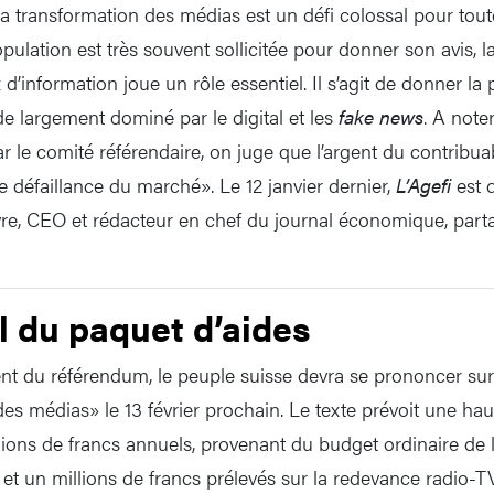
 la transformation des médias est un défi colossal pour tou
opulation est très souvent sollicitée pour donner son avis, l
 d’information joue un rôle essentiel. Il s’agit de donner la
e largement dominé par le digital et les
fake news
. A note
r le comité référendaire, on juge que l’argent du contribua
e défaillance du marché». Le 12 janvier dernier,
L’Agefi
est d
èvre, CEO et rédacteur en chef du journal économique, par
l du paquet d’aides
nt du référendum, le peuple suisse devra se prononcer sur
es médias» le 13 février prochain. Le texte prévoit une ha
lions de francs annuels, provenant du budget ordinaire de 
 et un millions de francs prélevés sur la redevance radio-