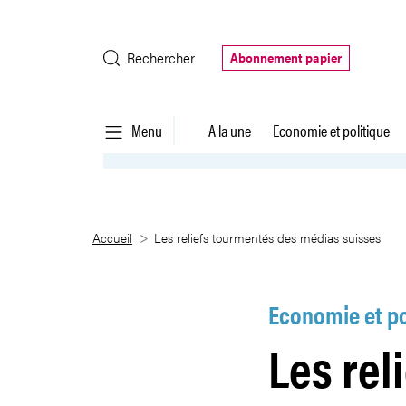
Saut au contenu principal
Rechercher
Abonnement papier
Menu
A la une
Economie et politique
Les reliefs tourmentés des médi
Accueil
Les reliefs tourmentés des médias suisses
Economie et po
Les rel