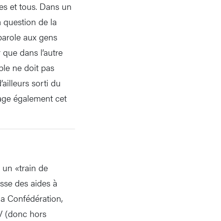
tes et tous. Dans un
a question de la
 parole aux gens
r que dans l’autre
ble ne doit pas
’ailleurs sorti du
tage également cet
 un «train de
usse des aides à
la Confédération,
TV (donc hors