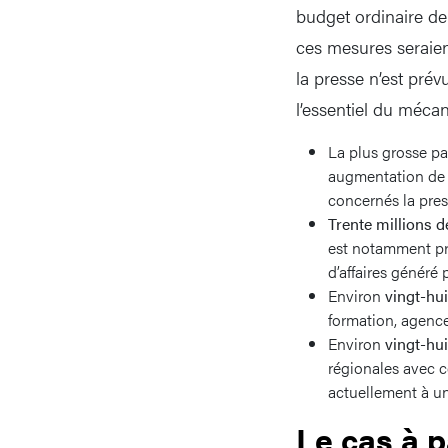
budget ordinaire de
ces mesures seraien
la presse n’est prév
l’essentiel du méca
La plus grosse pa
augmentation de l
concernés la pres
Trente millions d
est notamment pr
d’affaires généré 
Environ
vingt-hui
formation, agence
Environ
vingt-hui
régionales avec c
actuellement à u
Le cas à p