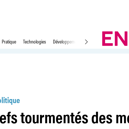
Pratique
Technologies
Développement durable
Droit du travail
as suisses
litique
iefs tourmentés des m