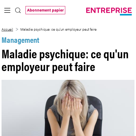
Saut au contenu principal
Abonnement papier
Maladie psychique: ce qu&#39;un employ
Accueil
Maladie psychique: ce qu'un employeur peut faire
Management
Maladie psychique: ce qu'un
employeur peut faire