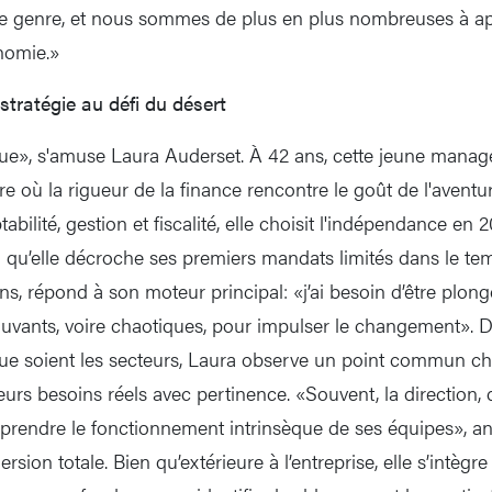
 de genre, et nous sommes de plus en plus nombreuses à ap
onomie.»
stratégie au défi du désert
ique», s'amuse Laura Auderset. À 42 ans, cette jeune manage
ire où la rigueur de la finance rencontre le goût de l'avent
bilité, gestion et fiscalité, elle choisit l'indépendance en 2
 qu’elle décroche ses premiers mandats limités dans le te
ns, répond à son moteur principal: «j’ai besoin d’être plon
ants, voire chaotiques, pour impulser le changement». Dif
ue soient les secteurs, Laura observe un point commun chez
 leurs besoins réels avec pertinence. «Souvent, la direction
mprendre le fonctionnement intrinsèque de ses équipes», ana
ion totale. Bien qu’extérieure à l’entreprise, elle s’intèg