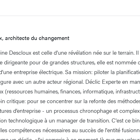
x, architecte du changement
ine Descloux est celle d’une révélation née sur le terrain. I
re dirigeante pour de grandes structures, elle est nommée
d’une entreprise électrique. Sa mission: piloter la planificat
rgure avec un autre acteur régional. Déclic Experte en m
x (ressources humaines, finances, informatique, infrastructur
n critique: pour se concentrer sur la refonte des méthodes 
ltures d’entreprise - un processus chronophage et complexe
tion technologique à un manager de transition. C'est ce b
elles compétences nécessaires au succès de l'entité fusionn
me un déclic. «J’ai compris à ce moment-là que ma valeur 