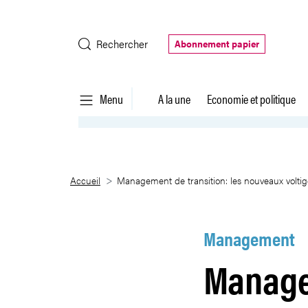
Saut au contenu principal
Rechercher
Abonnement papier
Menu
A la une
Economie et politique
Management de transition: les n
Accueil
Management de transition: les nouveaux voltige
Management
Managem