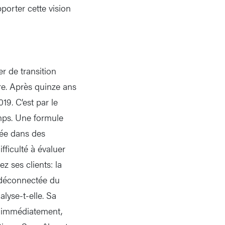
porter cette vision
r de transition
ure. Après quinze ans
019. C’est par le
mps. Une formule
gée dans des
ficulté à évaluer
 ses clients: la
, déconnectée du
lyse-t-elle. Sa
re immédiatement,