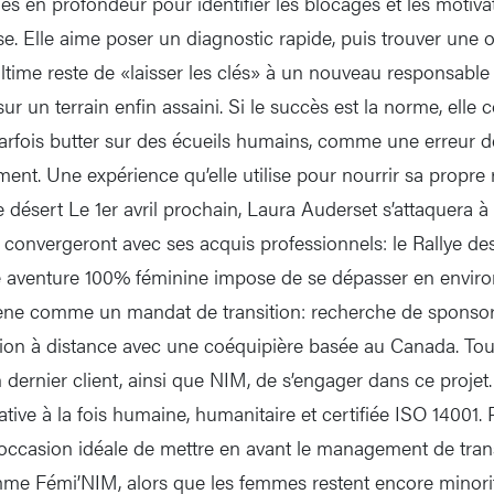
es en profondeur pour identifier les blocages et les motivat
se. Elle aime poser un diagnostic rapide, puis trouver une 
ultime reste de «laisser les clés» à un nouveau responsabl
sur un terrain enfin assaini. Si le succès est la norme, elle
rfois butter sur des écueils humains, comme une erreur 
ent. Une expérience qu’elle utilise pour nourrir sa propre 
désert Le 1er avril prochain, Laura Auderset s’attaquera à
s convergeront avec ses acquis professionnels: le Rallye de
e aventure 100% féminine impose de se dépasser en envir
ène comme un mandat de transition: recherche de sponsors
tion à distance avec une coéquipière basée au Canada. Tout
dernier client, ainsi que NIM, de s’engager dans ce projet.
tiative à la fois humaine, humanitaire et certifiée ISO 14001
 occasion idéale de mettre en avant le management de trans
me Fémi’NIM, alors que les femmes restent encore minorit