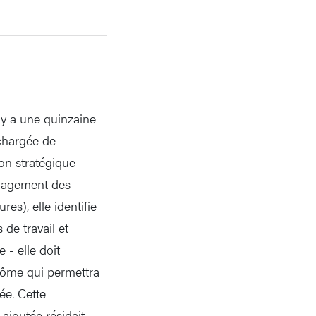
l y a une quinzaine
 chargée de
ion stratégique
anagement des
es), elle identifie
de travail et
 - elle doit
inôme qui permettra
ée. Cette
ajoutée résidait