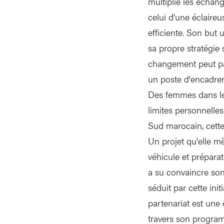
multiplie les échang
celui d'une éclaireu
efficiente. Son but 
sa propre stratégie 
changement peut pa
un poste d'encadrem
Des femmes dans le 
limites personnelle
Sud marocain, cett
Un projet qu'elle m
véhicule et prépara
a su convaincre son 
séduit par cette ini
partenariat est une
travers son program