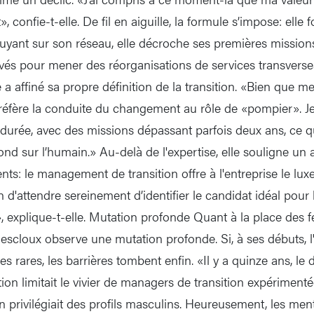
, confie-t-elle. De fil en aiguille, la formule s’impose: elle
puyant sur son réseau, elle décroche ses premières mission
rivés pour mener des réorganisations de services transverses
 affiné sa propre définition de la transition. «Bien que me
préfère la conduite du changement au rôle de «pompier». Je 
la durée, avec des missions dépassant parfois deux ans, ce 
 fond sur l’humain.» Au-delà de l'expertise, elle souligne un
nts: le management de transition offre à l'entreprise le lu
n d'attendre sereinement d’identifier le candidat idéal pour
», explique-t-elle. Mutation profonde Quant à la place de
escloux observe une mutation profonde. Si, à ses débuts, l
 rares, les barrières tombent enfin. «Il y a quinze ans, le 
ion limitait le vivier de managers de transition expérimenté
n privilégiait des profils masculins. Heureusement, les ment