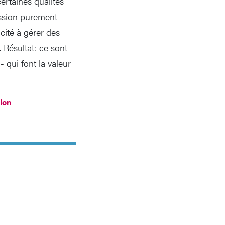
certaines qualités
ression purement
acité à gérer des
. Résultat: ce sont
 qui font la valeur
tion