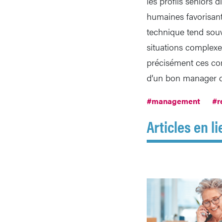
les profils seniors 
humaines favorisant 
technique tend souve
situations complexes
précisément ces comp
d’un bon manager de
#management
#r
Articles en li