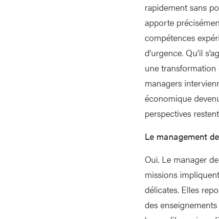
rapidement sans pou
apporte précisément 
compétences expérim
d’urgence. Qu’il s’a
une transformation 
managers intervie
économique devenu p
perspectives resten
Le management de t
Oui. Le manager de t
missions impliquent 
délicates. Elles rep
des enseignements 