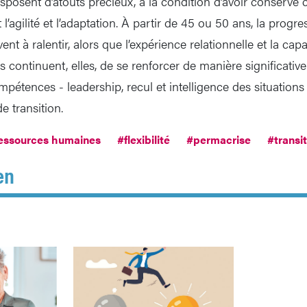
disposent d’atouts précieux, à la condition d’avoir conservé 
l’agilité et l’adaptation. À partir de 45 ou 50 ans, la prog
nt à ralentir, alors que l’expérience relationnelle et la cap
 continuent, elles, de se renforcer de manière significative
étences - leadership, recul et intelligence des situations -
 transition.
essources humaines
#flexibilité
#permacrise
#transi
en