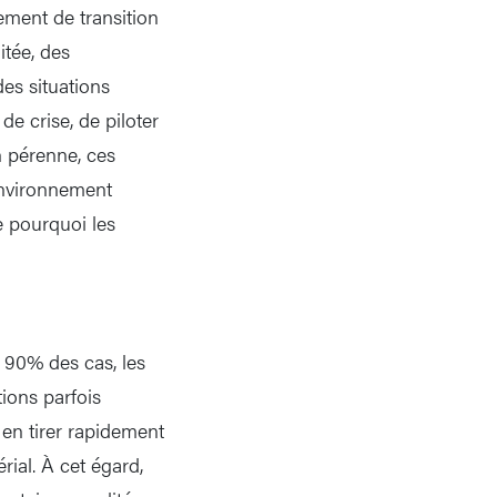
ement de transition
itée, des
es situations
e crise, de piloter
n pérenne, ces
nvironnement
e pourquoi les
e 90% des cas, les
tions parfois
 en tirer rapidement
ial. À cet égard,