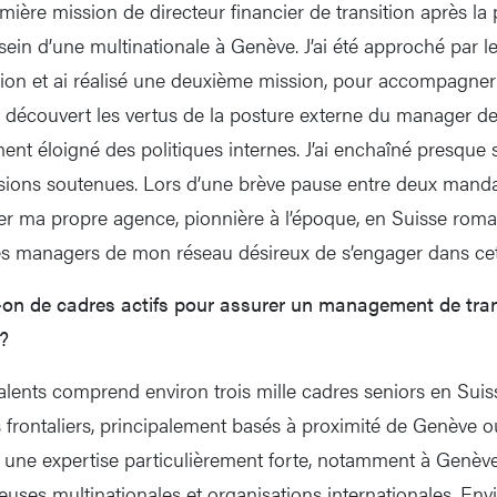
emière mission de directeur financier de transition après la
sein d’une multinationale à Genève. J’ai été approché par l
ion et ai réalisé une deuxième mission, pour accompagner l
nsi découvert les vertus de la posture externe du manager de 
ement éloigné des politiques internes. J’ai enchaîné presque 
ions soutenues. Lors d’une brève pause entre deux mandats,
éer ma propre agence, pionnière à l’époque, en Suisse rom
es managers de mon réseau désireux de s’engager dans cett
n de cadres actifs pour assurer un management de trans
?
talents comprend environ trois mille cadres seniors en Sui
s frontaliers, principalement basés à proximité de Genève o
ne expertise particulièrement forte, notamment à Genève,
ses multinationales et organisations internationales. En