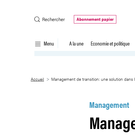
Saut au contenu principal
Rechercher
Abonnement papier
Menu
A la une
Economie et politique
Management de transition: une 
Accueil
Management de transition: une solution dans l
Management
Manage