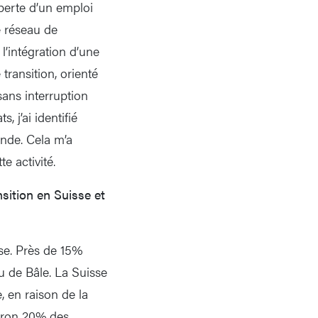
 perte d’un emploi
e réseau de
’intégration d’une
transition, orienté
sans interruption
 j’ai identifié
ande. Cela m’a
e activité.
ition en Suisse et
sse. Près de 15%
u de Bâle. La Suisse
 en raison de la
viron 20% des