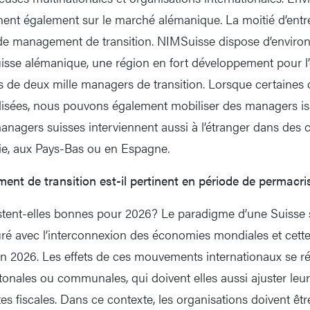
ent également sur le marché alémanique. La moitié d’entre
de management de transition. NIMSuisse dispose d’environ 
isse alémanique, une région en fort développement pour l’e
s de deux mille managers de transition. Lorsque certaine
alisées, nous pouvons également mobiliser des managers is
anagers suisses interviennent aussi à l’étranger dans des c
lie, aux Pays-Bas ou en Espagne.
nt de transition est-il pertinent en période de permacri
stent-elles bonnes pour 2026? Le paradigme d’une Suisse st
suré avec l’interconnexion des économies mondiales et cett
n 2026. Les effets de ces mouvements internationaux se ré
tonales ou communales, qui doivent elles aussi ajuster leu
tes fiscales. Dans ce contexte, les organisations doivent êtr