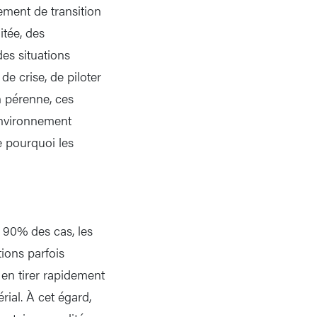
ement de transition
itée, des
es situations
e crise, de piloter
n pérenne, ces
nvironnement
e pourquoi les
e 90% des cas, les
tions parfois
 en tirer rapidement
ial. À cet égard,