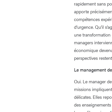
rapidement sans pou
apporte précisément 
compétences expérim
d’urgence. Qu’il s’a
une transformation 
managers intervie
économique devenu p
perspectives resten
Le management de t
Oui. Le manager de t
missions impliquent 
délicates. Elles rep
des enseignements 