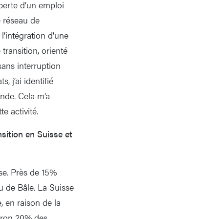
 perte d’un emploi
e réseau de
’intégration d’une
transition, orienté
sans interruption
 j’ai identifié
ande. Cela m’a
e activité.
ition en Suisse et
sse. Près de 15%
u de Bâle. La Suisse
 en raison de la
viron 20% des