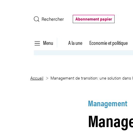
Saut au contenu principal
Rechercher
Abonnement papier
Menu
A la une
Economie et politique
Management de transition: une 
Accueil
Management de transition: une solution dans l
Management
Manage