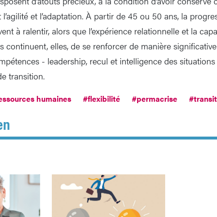
disposent d’atouts précieux, à la condition d’avoir conservé 
l’agilité et l’adaptation. À partir de 45 ou 50 ans, la prog
nt à ralentir, alors que l’expérience relationnelle et la cap
 continuent, elles, de se renforcer de manière significative
étences - leadership, recul et intelligence des situations -
 transition.
essources humaines
#flexibilité
#permacrise
#transi
en