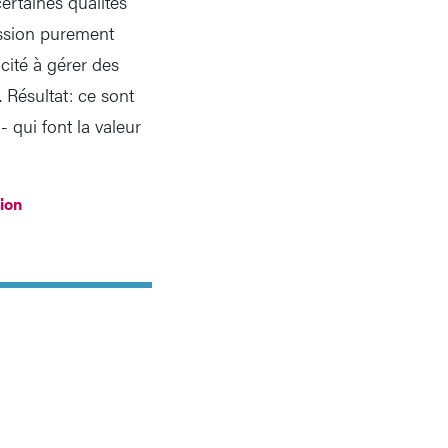
certaines qualités
ression purement
acité à gérer des
. Résultat: ce sont
 qui font la valeur
tion