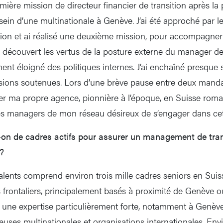
emière mission de directeur financier de transition après la
sein d’une multinationale à Genève. J’ai été approché par l
ion et ai réalisé une deuxième mission, pour accompagner l
nsi découvert les vertus de la posture externe du manager de 
ement éloigné des politiques internes. J’ai enchaîné presque 
ions soutenues. Lors d’une brève pause entre deux mandats,
éer ma propre agence, pionnière à l’époque, en Suisse rom
es managers de mon réseau désireux de s’engager dans cett
n de cadres actifs pour assurer un management de trans
?
talents comprend environ trois mille cadres seniors en Sui
s frontaliers, principalement basés à proximité de Genève o
ne expertise particulièrement forte, notamment à Genève,
ses multinationales et organisations internationales. En