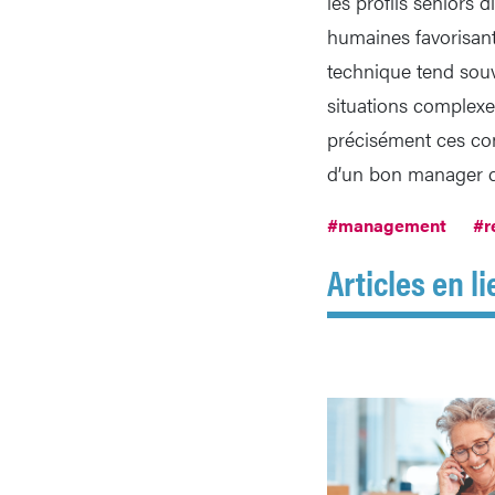
les profils seniors 
humaines favorisant 
technique tend souve
situations complexes
précisément ces comp
d’un bon manager de
#management
#r
Articles en li