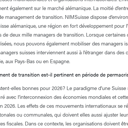
ent également sur le marché alémanique. La moitié d’entre
de management de transition. NIMSuisse dispose d’environ 
isse alémanique, une région en fort développement pour l’e
s de deux mille managers de transition. Lorsque certaine
alisées, nous pouvons également mobiliser des managers is
anagers suisses interviennent aussi à l’étranger dans des c
lie, aux Pays-Bas ou en Espagne.
nt de transition est-il pertinent en période de permacri
stent-elles bonnes pour 2026? Le paradigme d’une Suisse st
suré avec l’interconnexion des économies mondiales et cett
n 2026. Les effets de ces mouvements internationaux se ré
tonales ou communales, qui doivent elles aussi ajuster leu
tes fiscales. Dans ce contexte, les organisations doivent êtr