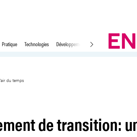
Pratique
Technologies
Développement durable
Droit du travail
solution dans l&#39;air du tem
'air du temps
ment de transition: u