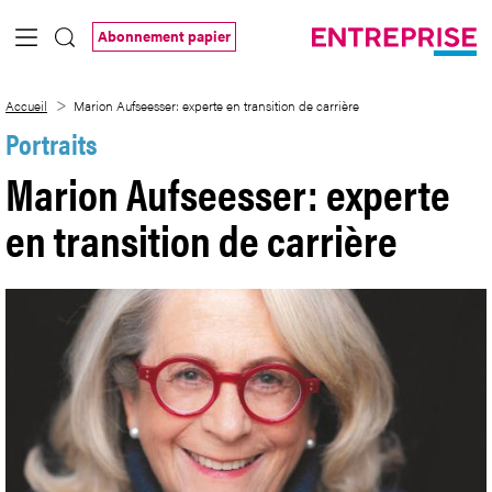
Saut au contenu principal
Abonnement papier
Marion Aufseesser: experte en transition
Accueil
Marion Aufseesser: experte en transition de carrière
Portraits
Marion Aufseesser: experte
en transition de carrière