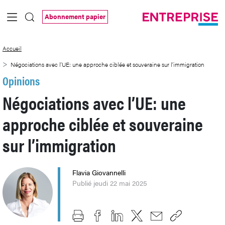
Saut au contenu principal
Abonnement papier
Négociations avec l’UE: une approche cib
Accueil
Négociations avec l’UE: une approche ciblée et souveraine sur l’immigration
Opinions
Négociations avec l’UE: une
approche ciblée et souveraine
sur l’immigration
Flavia Giovannelli
Publié jeudi 22 mai 2025