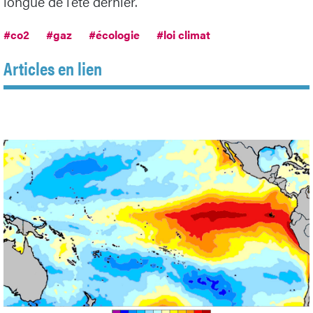
longue de l’été dernier.
#co2
#gaz
#écologie
#loi climat
Articles en lien