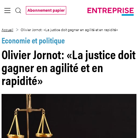
Saut au contenu principal
Abonnement papier
Olivier Jornot: «La justice doit gagner en 
Accueil
Olivier Jornot: «La justice doit gagner en agilité et en rapidité»
Economie et politique
Olivier Jornot: «La justice doit
gagner en agilité et en
rapidité»