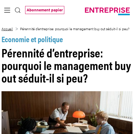
Saut au contenu principal
Abonnement papier
Pérennité d’entreprise: pourquoi le mana
Accueil
Pérennité d’entreprise: pourquoi le management buy out séduit-il si peu?
Economie et politique
Pérennité d’entreprise:
pourquoi le management buy
out séduit-il si peu?