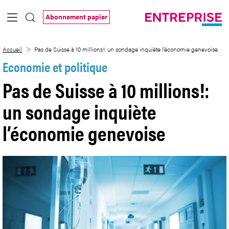
Saut au contenu principal
Abonnement papier
Pas de Suisse à 10 millions!: un sondage
Accueil
Pas de Suisse à 10 millions!: un sondage inquiète l’économie genevoise
Economie et politique
Pas de Suisse à 10 millions!:
un sondage inquiète
l’économie genevoise