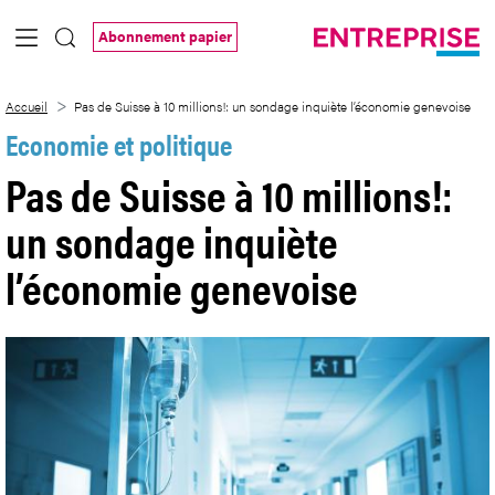
Saut au contenu principal
Abonnement papier
Pas de Suisse à 10 millions!: un sondage
Accueil
Pas de Suisse à 10 millions!: un sondage inquiète l’économie genevoise
Economie et politique
Pas de Suisse à 10 millions!:
un sondage inquiète
l’économie genevoise