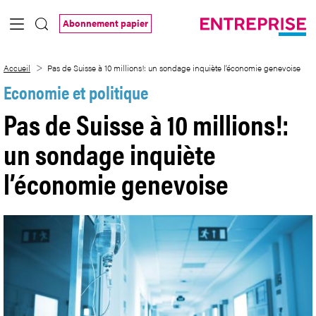
Saut au contenu principal
Abonnement papier
Pas de Suisse à 10 millions!: un sondage
Accueil
Pas de Suisse à 10 millions!: un sondage inquiète l’économie genevoise
Economie et politique
Pas de Suisse à 10 millions!:
un sondage inquiète
l’économie genevoise