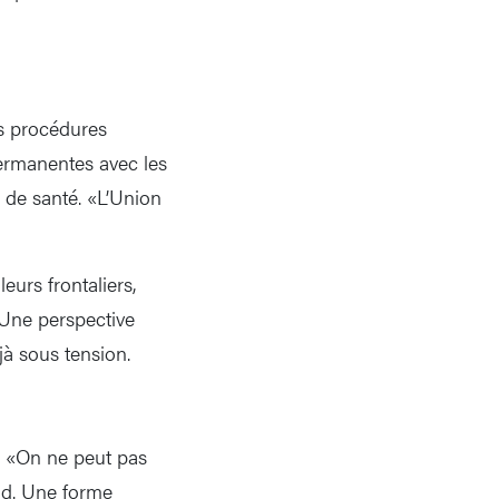
es procédures
permanentes avec les
l de santé. «L’Union
eurs frontaliers,
. Une perspective
jà sous tension.
. «On ne peut pas
od. Une forme