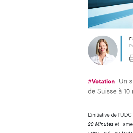
Fl
Pu
Un s
#Votation
de Suisse à 10 m
L’initiative de l’UDC
20 Minutes
et Tamed
voter «oui» au texte