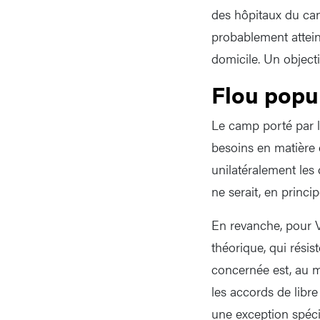
des hôpitaux du can
probablement attein
domicile. Un objecti
Flou popu
Le camp porté par l’
besoins en matière d
unilatéralement les
ne serait, en princi
En revanche, pour V
théorique, qui résis
concernée est, au m
les accords de libr
une exception spécif