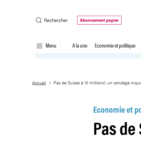
Saut au contenu principal
Rechercher
Abonnement papier
Menu
A la une
Economie et politique
Pas de Suisse à 10 millions!: u
Accueil
Pas de Suisse à 10 millions!: un sondage inqui
Economie et po
Pas de 