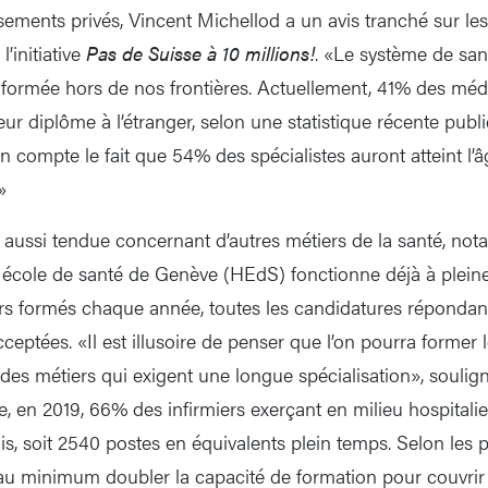
sements privés, Vincent Michellod a un avis tranché sur l
l’initiative
Pas de Suisse à 10 millions!
. «Le système de sa
formée hors de nos frontières. Actuellement, 41% des méd
ur diplôme à l’étranger, selon une statistique récente publi
n compte le fait que 54% des spécialistes auront atteint l’â
»
ut aussi tendue concernant d’autres métiers de la santé, no
e école de santé de Genève (HEdS) fonctionne déjà à pleine
ers formés chaque année, toutes les candidatures répondant
ceptées. «Il est illusoire de penser que l’on pourra former
des métiers qui exigent une longue spécialisation», soulig
 en 2019, 66% des infirmiers exerçant en milieu hospitalier 
s, soit 2540 postes en équivalents plein temps. Selon les p
t au minimum doubler la capacité de formation pour couvrir