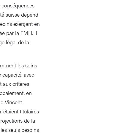
es conséquences
nté suisse dépend
ecins exerçant en
ée par la FMH. Il
ge légal de la
tamment les soins
 capacité, avec
 aux critères
 localement, en
ne Vincent
étaient titulaires
rojections de la
 les seuls besoins