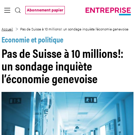
Saut au contenu principal
Abonnement papier
Pas de Suisse à 10 millions!: un sondage
Accueil
Pas de Suisse à 10 millions!: un sondage inquiète l’économie genevoise
Economie et politique
Pas de Suisse à 10 millions!:
un sondage inquiète
l’économie genevoise