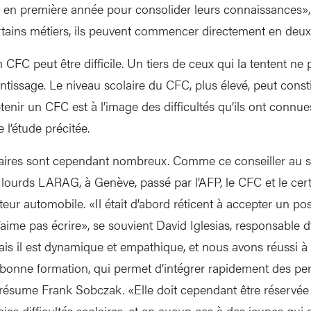
 en première année pour consolider leurs connaissances»,
tains métiers, ils peuvent commencer directement en deu
n CFC peut être difficile. Un tiers de ceux qui la tentent ne
tissage. Le niveau scolaire du CFC, plus élevé, peut consti
btenir un CFC est à l’image des difficultés qu’ils ont connu
l’étude précitée.
aires sont cependant nombreux. Comme ce conseiller au s
lourds LARAG, à Genève, passé par l’AFP, le CFC et le certi
eur automobile. «Il était d’abord réticent à accepter un po
n’aime pas écrire», se souvient David Iglesias, responsable d
 il est dynamique et empathique, et nous avons réussi à 
ne bonne formation, qui permet d’intégrer rapidement des pe
 résume Frank Sobczak. «Elle doit cependant être réservé
ies difficultés scolaires, et en aucun cas à des jeunes qui 