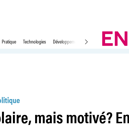
Pratique
Technologies
Développement durable
Droit du travail
agé!
litique
laire, mais motivé? E