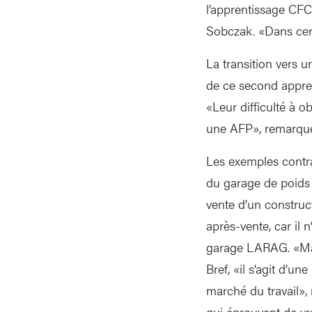
l’apprentissage CFC
Sobczak. «Dans cer
La transition vers u
de ce second appren
«Leur difficulté à o
une AFP», remarque 
Les exemples contr
du garage de poids 
vente d’un construct
après-vente, car il 
garage LARAG. «Mais
Bref, «il s’agit d’u
marché du travail»,
qui éprouvent de vra