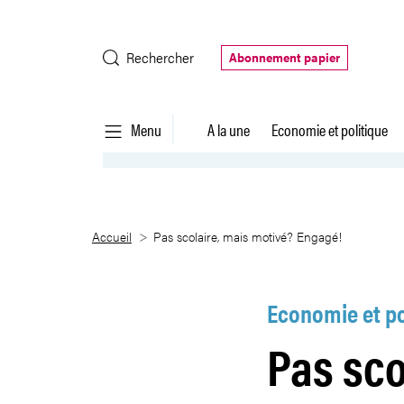
Saut au contenu principal
Rechercher
Abonnement papier
Menu
A la une
Economie et politique
Pas scolaire, mais motivé? Eng
Accueil
Pas scolaire, mais motivé? Engagé!
Economie et po
Pas sco