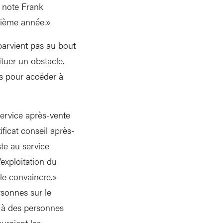
 note Frank
xième année.»
 parvient pas au bout
tuer un obstacle.
es pour accéder à
ervice après-vente
ficat conseil après-
ste au service
’exploitation du
le convaincre.»
rsonnes sur le
e à des personnes
auraient les