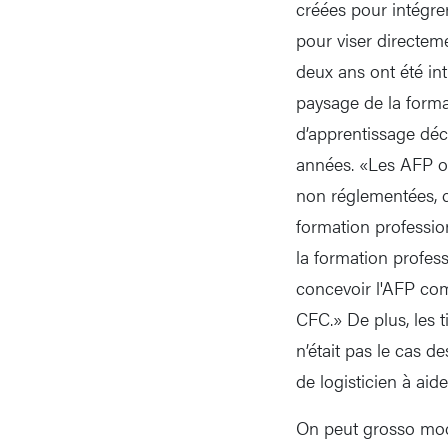
créées pour intégrer
pour viser directem
deux ans ont été intr
paysage de la format
d’apprentissage dé
années. «Les AFP o
non réglementées, c
formation profession
la formation profes
concevoir l'AFP co
CFC.» De plus, les 
n’était pas le cas d
de logisticien à ai
On peut grosso mod