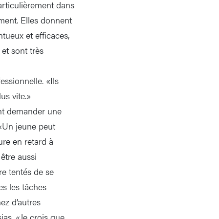
particulièrement dans
iment. Elles donnent
tueux et efficaces,
et sont très
ssionnelle. «Ils
lus vite.»
vent demander une
 «Un jeune peut
re en retard à
être aussi
e tentés de se
es les tâches
ez d’autres
ias. «Je crois que