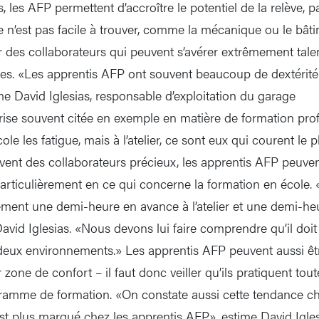
 les AFP permettent d’accroître le potentiel de la relève, 
e n’est pas facile à trouver, comme la mécanique ou le bât
r des collaborateurs qui peuvent s’avérer extrêmement talen
es. «Les apprentis AFP ont souvent beaucoup de dextérité 
ime David Iglesias, responsable d’exploitation du garage
se souvent citée en exemple en matière de formation profe
école les fatigue, mais à l’atelier, ce sont eux qui courent le p
ouvent des collaborateurs précieux, les apprentis AFP peu
 particulièrement en ce qui concerne la formation en école.
ement une demi-heure en avance à l’atelier et une demi-heu
avid Iglesias. «Nous devons lui faire comprendre qu’il doit 
deux environnements.» Les apprentis AFP peuvent aussi êtr
zone de confort – il faut donc veiller qu’ils pratiquent tout
ramme de formation. «On constate aussi cette tendance ch
est plus marqué chez les apprentis AFP», estime David Igles