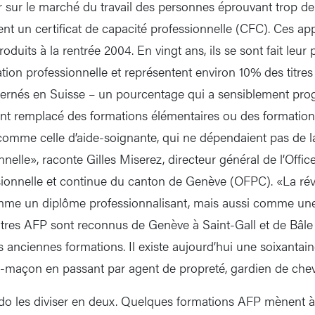
 sur le marché du travail des personnes éprouvant trop de d
ent un certificat de capacité professionnelle (CFC). Ces ap
oduits à la rentrée 2004. En vingt ans, ils se sont fait leur
ion professionnelle et représentent environ 10% des titres 
cernés en Suisse – un pourcentage qui a sensiblement pro
nt remplacé des formations élémentaires ou des formation
omme celle d’aide-soignante, qui ne dépendaient pas de la 
nelle», raconte Gilles Miserez, directeur général de l’Office
sionnelle et continue du canton de Genève (OFPC). «La rév
mme un diplôme professionnalisant, mais aussi comme une 
titres AFP sont reconnus de Genève à Saint-Gall et de Bâle 
es anciennes formations. Il existe aujourd’hui une soixantain
de-maçon en passant par agent de propreté, gardien de cheva
o les diviser en deux. Quelques formations AFP mènent à