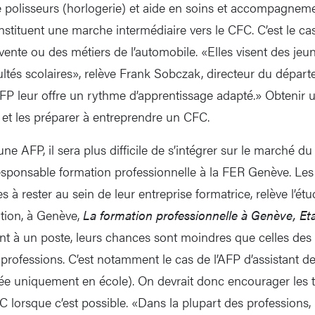
 polisseurs (horlogerie) et aide en soins et accompagnemen
stituent une marche intermédiaire vers le CFC. C’est le c
a vente ou des métiers de l’automobile. «Elles visent des jeu
cultés scolaires», relève Frank Sobczak, directeur du dépar
FP leur offre un rythme d’apprentissage adapté.» Obtenir un
et les préparer à entreprendre un CFC.
 AFP, il sera plus difficile de s’intégrer sur le marché du 
esponsable formation professionnelle à la FER Genève. Le
à rester au sein de leur entreprise formatrice, relève l’étu
tion, à Genève,
La formation professionnelle à Genève, Eta
nt à un poste, leurs chances sont moindres que celles des t
professions. C’est notamment le cas de l’AFP d’assistant de
uée uniquement en école). On devrait donc encourager les ti
 lorsque c’est possible. «Dans la plupart des professions, 