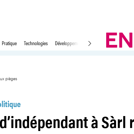
Pratique
Technologies
Développement durable
Droit du travail
cèle de nombreux pièges
eux pièges
litique
d’indépendant à Sàrl 