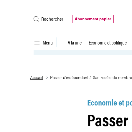
Saut au contenu principal
Rechercher
Abonnement papier
Menu
A la une
Economie et politique
Passer d’indépendant à Sàrl re
Accueil
Passer d’indépendant à Sàrl recèle de nombr
Economie et po
Passer 