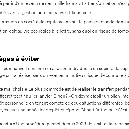
’à partir d’un revenu de cent mille francs.» La transformation n’est
ché avec la gestion administrative et financière.
sformation en société de capitaux en vaut la peine demande donc
ation doit suivre des règles à la lettre, sans quoi on risque de tomb
èges à éviter
cision hâtive
Transformer sa raison individuelle en société de capi
geux. La réaliser sans un examen minutieux risque de conduire à
te mal choisie
Le plus commode est de réaliser le transfert pendan
ffet rétroactif au 1er janvier. Sinon? «On devra établir un bilan int
ôt personnelle en tenant compte de deux situations différentes, bo
onyme sur une année incomplète» répond Gilbert Anthoine. «C’est
rocédure
Une procédure permet depuis 2003 de faciliter la transmi
1