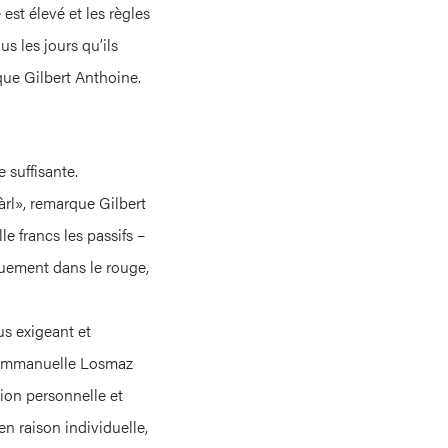
est élevé et les règles
s les jours qu’ils
rque Gilbert Anthoine.
 suffisante.
àrl», remarque Gilbert
e francs les passifs –
iquement dans le rouge,
us exigeant et
e Emmanuelle Losmaz
tion personnelle et
en raison individuelle,