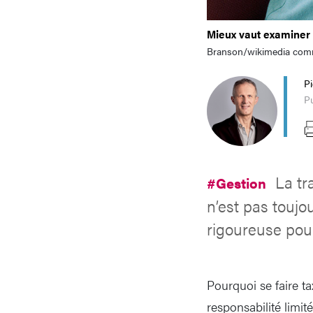
Mieux vaut examiner 
Branson/wikimedia co
P
Pu
La tr
#Gestion
n’est pas toujo
rigoureuse pour 
Pourquoi se faire ta
responsabilité limit