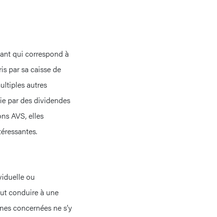
ntant qui correspond à
is par sa caisse de
ultiples autres
ie par des dividendes
ons AVS, elles
téressantes.
viduelle ou
eut conduire à une
nes concernées ne s’y