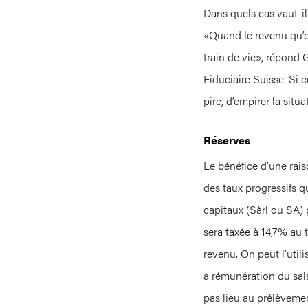
Dans quels cas vaut-il
«Quand le revenu qu’o
train de vie», répond 
Fiduciaire Suisse. Si c
pire, d’empirer la situa
Réserves
Le bénéfice d’une rais
des taux progressifs q
capitaux (Sàrl ou SA) 
sera taxée à 14,7% au t
revenu. On peut l’utili
a rémunération du sala
pas lieu au prélèvemen