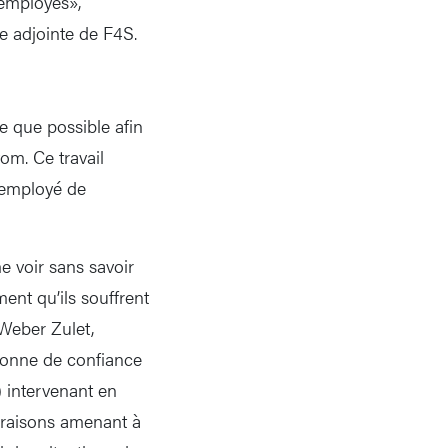
 employés»,
ce adjointe de F4S.
de que possible afin
yom. Ce travail
’employé de
e voir sans savoir
ment qu’ils souffrent
 Weber Zulet,
sonne de confiance
) intervenant en
s raisons amenant à