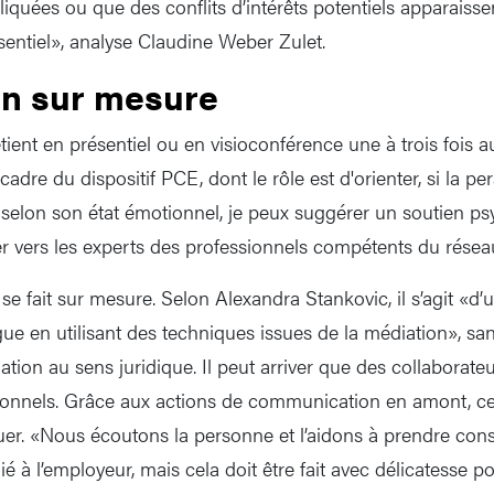
iquées ou que des conflits d’intérêts potentiels apparaisse
sentiel», analyse Claudine Weber Zulet.
on sur mesure
etient en présentiel ou en visioconférence une à trois fois
adre du dispositif PCE, dont le rôle est d'orienter, si la p
g selon son état émotionnel, je peux suggérer un soutien p
ter vers les experts des professionnels compétents du résea
 fait sur mesure. Selon Alexandra Stankovic, il s’agit «d
ogue en utilisant des techniques issues de la médiation», sa
tion au sens juridique. Il peut arriver que des collaborate
onnels. Grâce aux actions de communication en amont, ce 
er. «Nous écoutons la personne et l’aidons à prendre con
ié à l’employeur, mais cela doit être fait avec délicatesse po