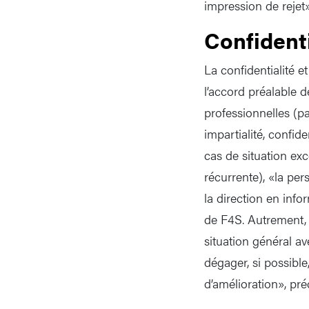
impression de rejet
Confidenti
La confidentialité 
l’accord préalable 
professionnelles (p
impartialité, confid
cas de situation ex
récurrente), «la per
la direction en info
de F4S. Autrement, 
situation général av
dégager, si possible
d’amélioration», pr