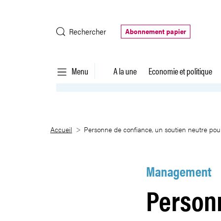
Saut au contenu principal
Rechercher
Abonnement papier
Menu
A la une
Economie et politique
Personne de confiance, un souti
Accueil
Personne de confiance, un soutien neutre pour
Management
Personn