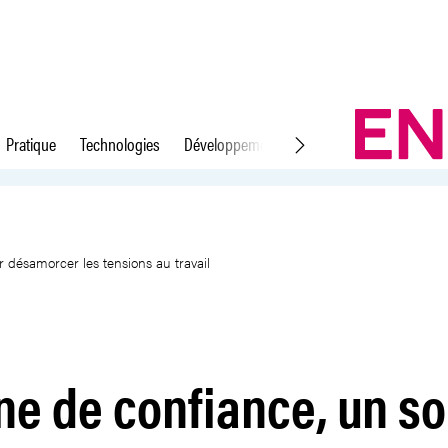
Pratique
Technologies
Développement durable
Droit du travail
en neutre pour désamorcer les t
 désamorcer les tensions au travail
e de confiance, un so