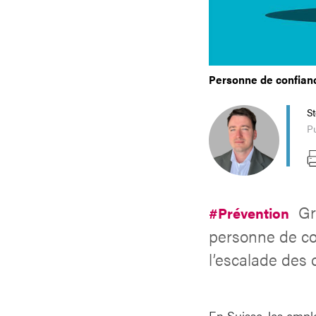
Personne de confianc
S
Pu
Gr
#Prévention
personne de con
l’escalade des 
En Suisse, les empl