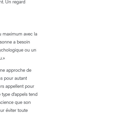
nt. Un regard
 au maximum avec la
ersonne a besoin
sychologique ou un
u.»
’une approche de
ns pour autant
urs appellent pour
type d’appels tend
science que son
ur éviter toute