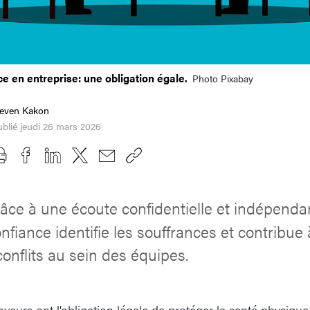
e en entreprise: une obligation égale.
Photo Pixabay
teven Kakon
blié jeudi 26 mars 2026
âce à une écoute confidentielle et indépendan
fiance identifie les souffrances et contribue 
conflits au sein des équipes.
oyeurs ont l’obligation légale de protéger la santé physiqu