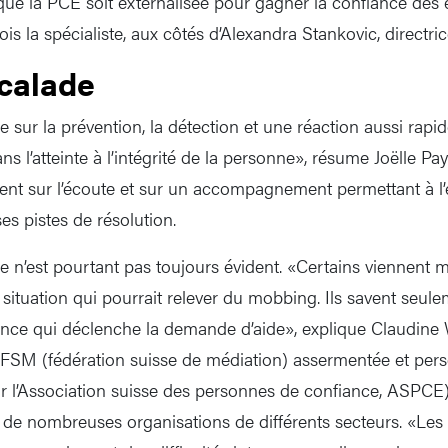
ut que la PCE soit externalisée pour gagner la confiance des
 la spécialiste, aux côtés d’Alexandra Stankovic, directri
scalade
 sur la prévention, la détection et une réaction aussi rapi
ans l’atteinte à l’intégrité de la personne», résume Joëlle Pa
ent sur l’écoute et sur un accompagnement permettant à l
s pistes de résolution.
e n’est pourtant pas toujours évident. «Certains viennent m
 situation qui pourrait relever du mobbing. Ils savent seule
france qui déclenche la demande d’aide», explique Claudine
 FSM (fédération suisse de médiation) assermentée et per
par l’Association suisse des personnes de confiance, ASPCE
s de nombreuses organisations de différents secteurs. «Le