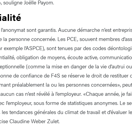
», souligne Joëlle Payom.
alité
et l’anonymat sont garantis. Aucune démarche n’est entrepri
de la personne concernée. Les PCE, souvent membres d’ass
ar exemple l’ASPCE), sont tenues par des codes déontologiq
entialité, obligation de moyens, écoute active, communicatio
ceptionnelle (comme la mise en danger de la vie d’autrui 
sonne de confiance de F4S se réserve le droit de restituer 
rmant préalablement la ou les personnes concernées», peut-o
aucun cas n’est révélé à l’employeur. «Chaque année, je fai
ec l’employeur, sous forme de statistiques anonymes. Le seu
, les tendances générales du climat de travail et d’évaluer le
écise Claudine Weber Zulet.