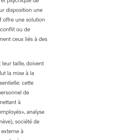
ur disposition une
f offre une solution
conflit ou de
ment ceux liés à des
leur taille, doivent
ut la mise à la
entielle: cette
personnel de
mettant à
 employés», analyse
nève), société de
u externe à