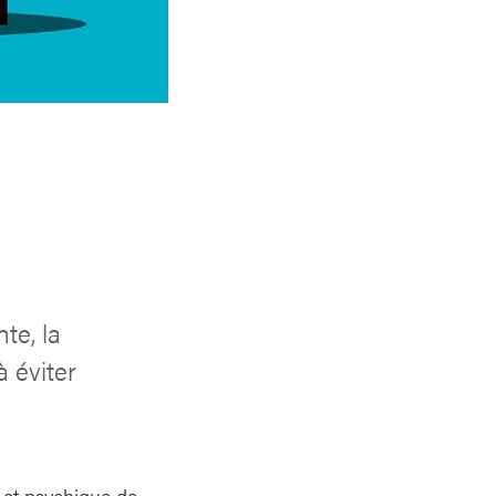
te, la
à éviter
e et psychique de