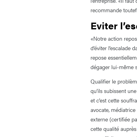
l’entreprise. «Il fa
recommande toutefois
Eviter l’e
«Notre action repose
d’éviter l’escalade d
repose essentiellem
dégager lui-même se
Qualifier le problèm
qu’ils subissent une
et c’est cette souf
avocate, médiatrice
externe (certifiée 
cette qualité auprè