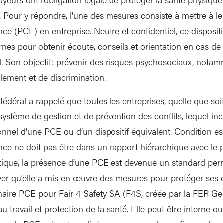
. Pour y répondre, l’une des mesures consiste à mettre à le
e (PCE) en entreprise. Neutre et confidentiel, ce dispositi
nes pour obtenir écoute, conseils et orientation en cas de 
il. Son objectif: prévenir des risques psychosociaux, notam
ement et de discrimination.
fédéral a rappelé que toutes les entreprises, quelle que soit 
ystème de gestion et de prévention des conflits, lequel incl
nnel d’une PCE ou d’un dispositif équivalent. Condition ess
ce ne doit pas être dans un rapport hiérarchique avec le 
ratique, la présence d’une PCE est devenue un standard per
uver qu’elle a mis en œuvre des mesures pour protéger ses
naire PCE pour Fair 4 Safety SA (F4S, créée par la FER Ge
au travail et protection de la santé. Elle peut être interne o