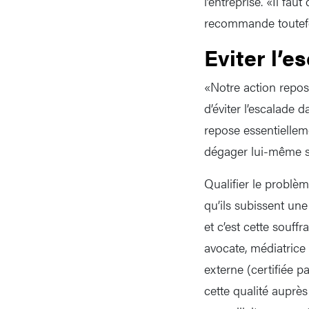
l’entreprise. «Il fa
recommande toutefois
Eviter l’e
«Notre action repose
d’éviter l’escalade d
repose essentiellem
dégager lui-même se
Qualifier le problèm
qu’ils subissent une
et c’est cette souf
avocate, médiatrice
externe (certifiée 
cette qualité auprè