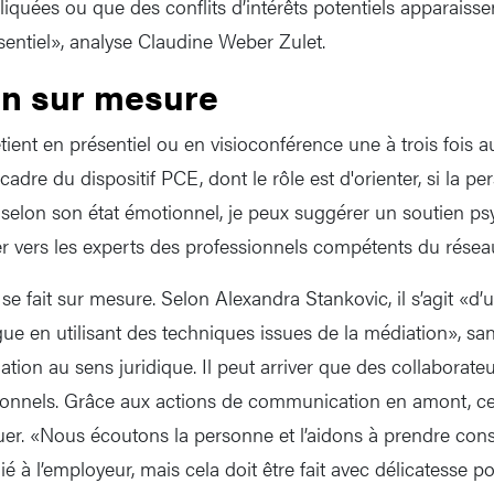
iquées ou que des conflits d’intérêts potentiels apparaisse
sentiel», analyse Claudine Weber Zulet.
on sur mesure
etient en présentiel ou en visioconférence une à trois fois
adre du dispositif PCE, dont le rôle est d'orienter, si la p
g selon son état émotionnel, je peux suggérer un soutien p
ter vers les experts des professionnels compétents du résea
 fait sur mesure. Selon Alexandra Stankovic, il s’agit «d
ogue en utilisant des techniques issues de la médiation», sa
tion au sens juridique. Il peut arriver que des collaborate
onnels. Grâce aux actions de communication en amont, ce 
er. «Nous écoutons la personne et l’aidons à prendre con
ié à l’employeur, mais cela doit être fait avec délicatesse po