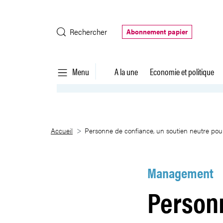
Saut au contenu principal
Rechercher
Abonnement papier
Menu
A la une
Economie et politique
Personne de confiance, un souti
Accueil
Personne de confiance, un soutien neutre pour
Management
Personn