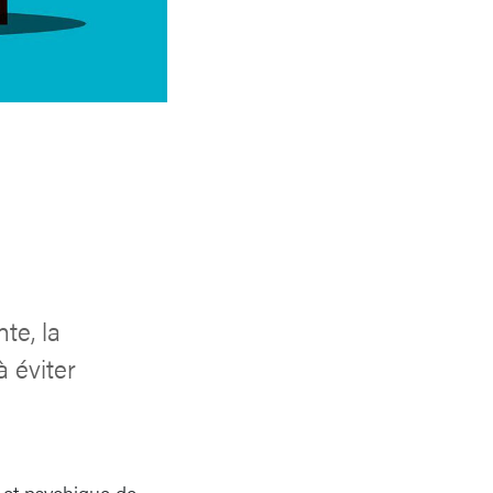
te, la
à éviter
e et psychique de