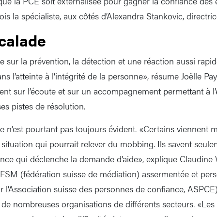
ut que la PCE soit externalisée pour gagner la confiance des
 la spécialiste, aux côtés d’Alexandra Stankovic, directri
scalade
 sur la prévention, la détection et une réaction aussi rapi
ans l’atteinte à l’intégrité de la personne», résume Joëlle Pa
ent sur l’écoute et sur un accompagnement permettant à l
s pistes de résolution.
e n’est pourtant pas toujours évident. «Certains viennent m
 situation qui pourrait relever du mobbing. Ils savent seule
france qui déclenche la demande d’aide», explique Claudine
 FSM (fédération suisse de médiation) assermentée et per
par l’Association suisse des personnes de confiance, ASPCE
s de nombreuses organisations de différents secteurs. «Le