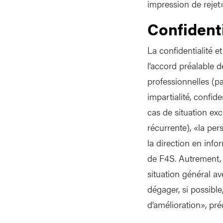
impression de rejet
Confidenti
La confidentialité 
l’accord préalable 
professionnelles (p
impartialité, confid
cas de situation ex
récurrente), «la per
la direction en info
de F4S. Autrement, 
situation général av
dégager, si possible
d’amélioration», pr