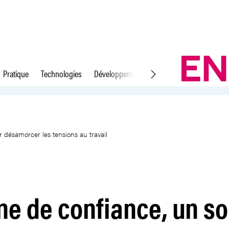
Pratique
Technologies
Développement durable
Droit du travail
en neutre pour désamorcer les t
 désamorcer les tensions au travail
e de confiance, un so