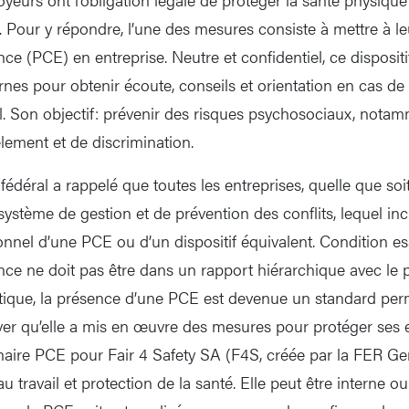
. Pour y répondre, l’une des mesures consiste à mettre à le
e (PCE) en entreprise. Neutre et confidentiel, ce dispositi
nes pour obtenir écoute, conseils et orientation en cas de 
il. Son objectif: prévenir des risques psychosociaux, notam
ement et de discrimination.
fédéral a rappelé que toutes les entreprises, quelle que soit 
ystème de gestion et de prévention des conflits, lequel incl
nnel d’une PCE ou d’un dispositif équivalent. Condition ess
ce ne doit pas être dans un rapport hiérarchique avec le 
ratique, la présence d’une PCE est devenue un standard per
uver qu’elle a mis en œuvre des mesures pour protéger ses
naire PCE pour Fair 4 Safety SA (F4S, créée par la FER Ge
au travail et protection de la santé. Elle peut être interne o