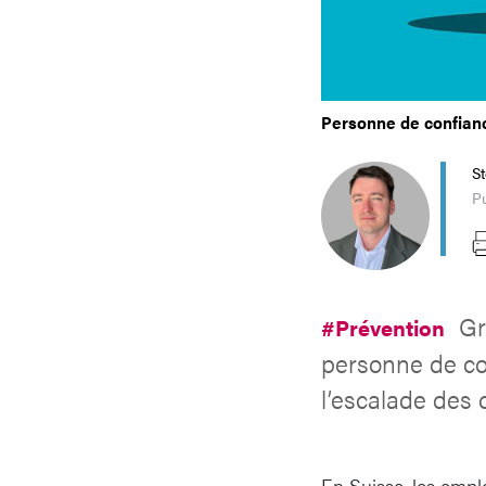
Personne de confianc
S
Pu
Gr
#Prévention
personne de con
l’escalade des 
En Suisse, les empl