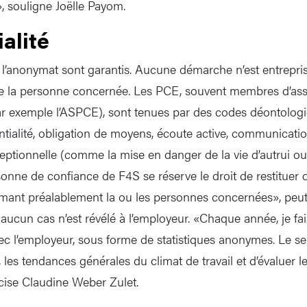
», souligne Joëlle Payom.
alité
et l’anonymat sont garantis. Aucune démarche n’est entrepri
de la personne concernée. Les PCE, souvent membres d’ass
ar exemple l’ASPCE), sont tenues par des codes déontologiq
entialité, obligation de moyens, écoute active, communicatio
ceptionnelle (comme la mise en danger de la vie d’autrui 
sonne de confiance de F4S se réserve le droit de restituer 
rmant préalablement la ou les personnes concernées», peut-o
aucun cas n’est révélé à l’employeur. «Chaque année, je fai
ec l’employeur, sous forme de statistiques anonymes. Le seu
, les tendances générales du climat de travail et d’évaluer le
écise Claudine Weber Zulet.