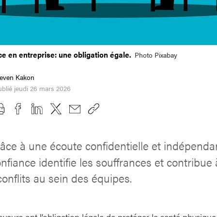
e en entreprise: une obligation égale.
Photo Pixabay
teven Kakon
blié jeudi 26 mars 2026
âce à une écoute confidentielle et indépendan
fiance identifie les souffrances et contribue 
conflits au sein des équipes.
oyeurs ont l’obligation légale de protéger la santé physiqu