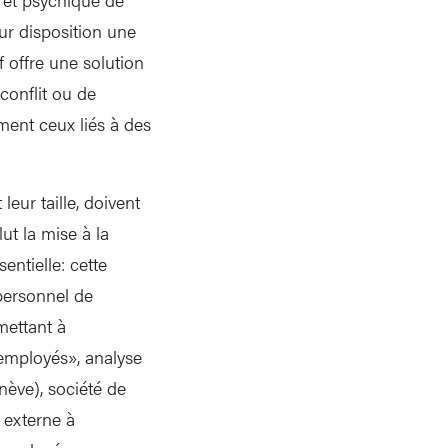
ur disposition une
f offre une solution
conflit ou de
ment ceux liés à des
leur taille, doivent
ut la mise à la
entielle: cette
personnel de
mettant à
 employés», analyse
nève), société de
u externe à