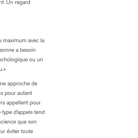
nt. Un regard
 au maximum avec la
ersonne a besoin
sychologique ou un
u.»
’une approche de
ns pour autant
urs appellent pour
type d’appels tend
science que son
ur éviter toute