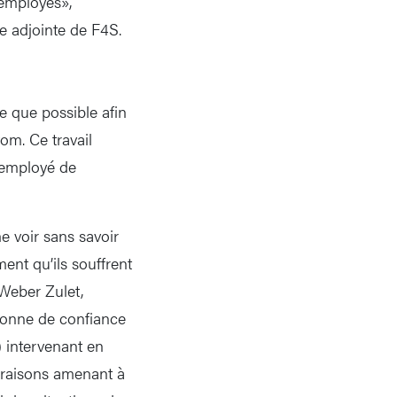
 employés»,
ce adjointe de F4S.
de que possible afin
yom. Ce travail
’employé de
e voir sans savoir
ment qu’ils souffrent
 Weber Zulet,
sonne de confiance
) intervenant en
s raisons amenant à