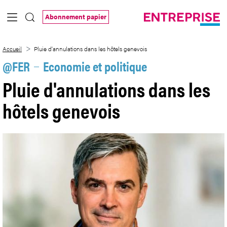
Saut au contenu principal
Abonnement papier
Pluie d&#39;annulations dans les hôtels
Accueil
Pluie d'annulations dans les hôtels genevois
@FER
Economie et politique
Pluie d'annulations dans les
hôtels genevois