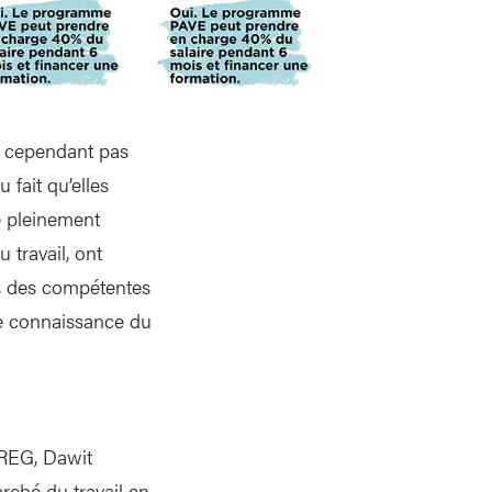
st cependant pas
fait qu’elles
e pleinement
 travail, ont
e, des compétentes
de connaissance du
IREG, Dawit
rché du travail en