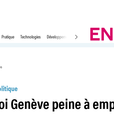
Pratique
Technologies
Développement durable
Droit du travail
er ses réfugiés
és
litique
oi Genève peine à emp