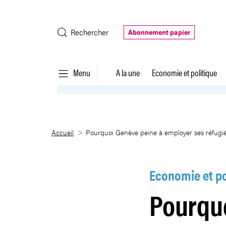
Saut au contenu principal
Rechercher
Abonnement papier
Menu
A la une
Economie et politique
Pourquoi Genève peine à employ
Accueil
Pourquoi Genève peine à employer ses réfugi
Economie et po
Pourqu