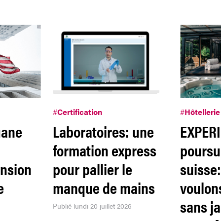
#
Certification
#
Hôtellerie
uane
Laboratoires: une
EXPER
formation express
poursui
ension
pour pallier le
suisse
e
manque de mains
voulon
sans j
Publié lundi 20 juillet 2026