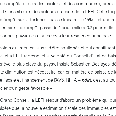
 des impôts directs des cantons et des communes», précise 
 Conseil et un des auteurs du texte de la LEFI. Cette loi p
l’impôt sur la fortune – baisse linéaire de 15% – et une ré
ntaire – cet impôt passe de 1 pour mille à 0,2 pour mille
sonnes physiques et affectés à leur résidence principale.
oints qui méritent aussi d’être soulignés et qui constituen
. «La LEFI reprend ici la volonté du Conseil d’Etat de baiss
Genève le plus élevé du pays», insiste Sébastien Desfayes, 
e diminution est nécessaire, car, en matière de baisse de la 
e fiscale et financement de l’AVS, RFFA –
ndlr
), c’est au t
cier d’un geste favorable.»
 Grand Conseil, la LEFI résout d’abord un problème qui du
sidère que la nouvelle estimation fiscale des immeubles es
e l’arrêt, en 2019, de la chambre constitutionnelle de la Cou