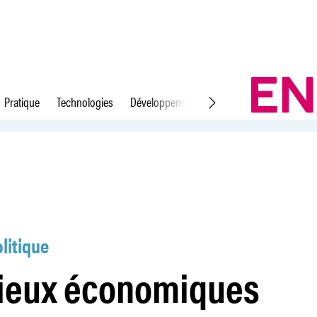
Pratique
Technologies
Développement durable
Droit du travail
nnent la LEFI
litique
lieux économiques