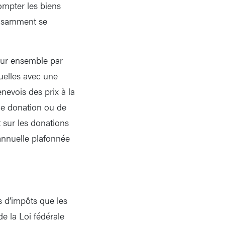
ompter les biens
fisamment se
eur ensemble par
tuelles avec une
enevois des prix à la
de donation ou de
t sur les donations
 annuelle plafonnée
s d’impôts que les
e la Loi fédérale