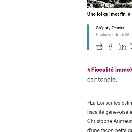
Une loi qui met fin, à
Grégory Tesnier
Publié vendredi 26 
#Fiscalité immob
cantonale.
«La Loi sur les est
fiscalité genevoise 
Christophe Aumeunie
d’une façon nette qu