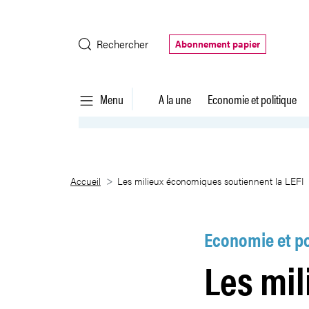
Saut au contenu principal
Rechercher
Abonnement papier
Menu
A la une
Economie et politique
Les milieux économiques soutie
Accueil
Les milieux économiques soutiennent la LEFI
Economie et po
Les mi