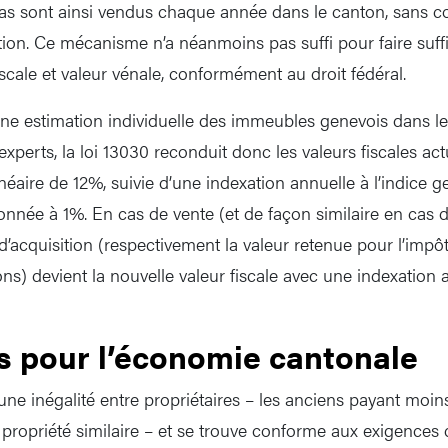
las sont ainsi vendus chaque année dans le canton, sans c
tion. Ce mécanisme n’a néanmoins pas suffi pour faire suf
scale et valeur vénale, conformément au droit fédéral.
ne estimation individuelle des immeubles genevois dans l
xperts, la loi 13030 reconduit donc les valeurs fiscales ac
linéaire de 12%, suivie d’une indexation annuelle à l’indice g
née à 1%. En cas de vente (et de façon similaire en cas 
 d’acquisition (respectivement la valeur retenue pour l’impô
ons) devient la nouvelle valeur fiscale avec une indexation
s pour l’économie cantonale
 une inégalité entre propriétaires – les anciens payant moin
ropriété similaire – et se trouve conforme aux exigences d