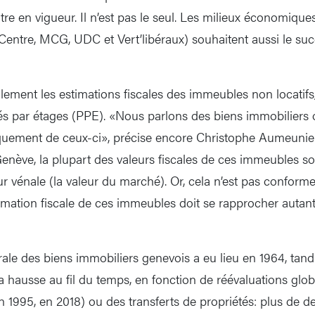
re en vigueur. Il n’est pas le seul. Les milieux économiques
 Centre, MCG, UDC et Vert’libéraux) souhaitent aussi le suc
alement les estimations fiscales des immeubles non locatif
iétés par étages (PPE). «Nous parlons des biens immobiliers
iquement de ceux-ci», précise encore Christophe Aumeunier. 
enève, la plupart des valeurs fiscales de ces immeubles s
eur vénale (la valeur du marché). Or, cela n’est pas conforme
stimation fiscale de ces immeubles doit se rapprocher autan
ale des biens immobiliers genevois a eu lieu en 1964, tandi
la hausse au fil du temps, en fonction de réévaluations glo
n 1995, en 2018) ou des transferts de propriétés: plus de d