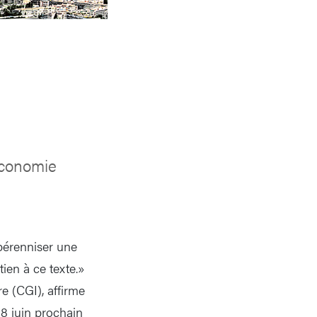
’économie
 pérenniser une
tien à ce texte.»
e (CGI), affirme
18 juin prochain