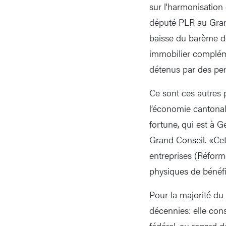
sur l'harmonisation
député PLR au Grand
baisse du barème de 
immobilier compléme
détenus par des per
Ce sont ces autres p
l’économie cantonale
fortune, qui est à 
Grand Conseil. «Cett
entreprises (Réform
physiques de bénéfi
Pour la majorité du
décennies: elle con
fédéral, au regard d