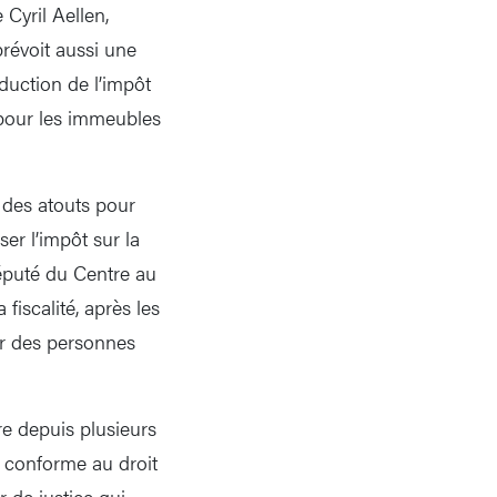
Cyril Aellen,
révoit aussi une
duction de l’impôt
 pour les immeubles
t des atouts pour
er l’impôt sur la
député du Centre au
fiscalité, après les
our des personnes
re depuis plusieurs
t conforme au droit
r de justice qui