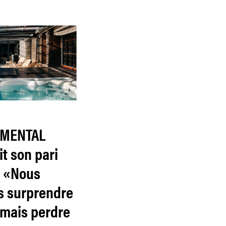
IMENTAL
t son pari
: «Nous
s surprendre
amais perdre