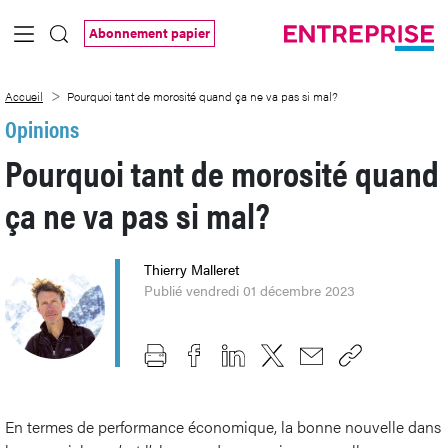
Saut au contenu principal
Abonnement papier
Pourquoi tant de morosité quand ça ne v
Accueil
Pourquoi tant de morosité quand ça ne va pas si mal?
Opinions
Pourquoi tant de morosité quand
ça ne va pas si mal?
Thierry Malleret
Publié vendredi 01 décembre 2023
En termes de performance économique, la bonne nouvelle dans