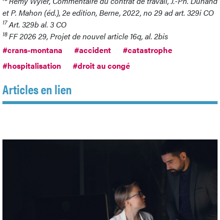
Rémy Wyler, Commentaire du contrat de travail, J.-Ph. Dunand
et P. Mahon (éd.), 2e edition, Berne, 2022, no 29 ad art. 329i CO
17
Art. 329b al. 3 CO
18
FF 2026 29, Projet de nouvel article 16q, al. 2bis
#crans-montana
#accident
#catastrophe
#hospitalisation
#droit au congé
Articles en lien