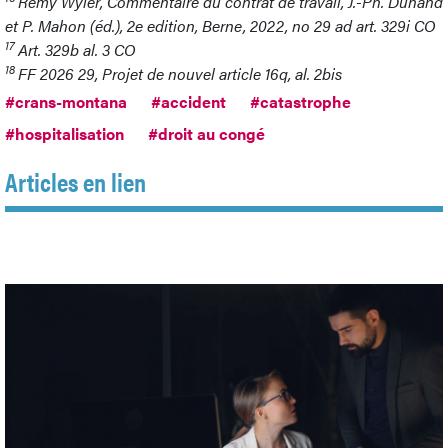
Rémy Wyler, Commentaire du contrat de travail, J.-Ph. Dunand
et P. Mahon (éd.), 2e edition, Berne, 2022, no 29 ad art. 329i CO
17
Art. 329b al. 3 CO
18
FF 2026 29, Projet de nouvel article 16q, al. 2bis
#crans-montana
#accident
#catastrophe
#hospitalisation
#droit au congé
Articles en lien