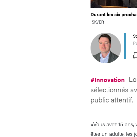
Durant les six procha
SK/ER
S
P
Lo
#Innovation
sélectionnés a
public attentif.
«Vous avez 15 ans, 
êtes un adulte, les j