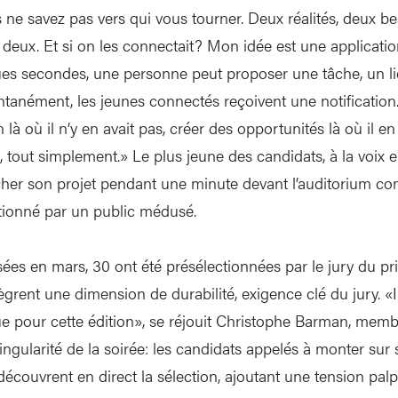
 ne savez pas vers qui vous tourner. Deux réalités, deux be
 deux. Et si on les connectait? Mon idée est une application
es secondes, une personne peut proposer une tâche, un li
ntanément, les jeunes connectés reçoivent une notification
n là où il n’y en avait pas, créer des opportunités là où il e
 tout simplement.» Le plus jeune des candidats, à la voix en
itcher son projet pendant une minute devant l’auditorium c
ationné par un public médusé.
es en mars, 30 ont été présélectionnées par le jury du prix
ègrent une dimension de durabilité, exigence clé du jury. «I
ue pour cette édition», se réjouit Christophe Barman, mem
ingularité de la soirée: les candidats appelés à monter sur
écouvrent en direct la sélection, ajoutant une tension palp