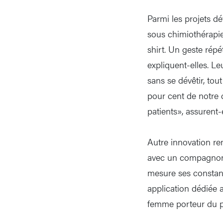
Parmi les projets dé
sous chimiothérapie
shirt. Un geste répé
expliquent-elles. L
sans se dévêtir, tout
pour cent de notre c
patients», assurent-e
Autre innovation re
avec un compagnon v
mesure ses constant
application dédiée 
femme porteur du p