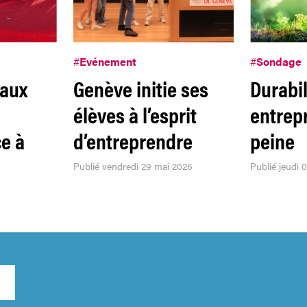
#
Evénement
#
Sondage
 aux
Genève initie ses
Durabil
élèves à l’esprit
entrepr
ce à
d’entreprendre
peine
Publié vendredi 29 mai 2026
Publié jeudi 