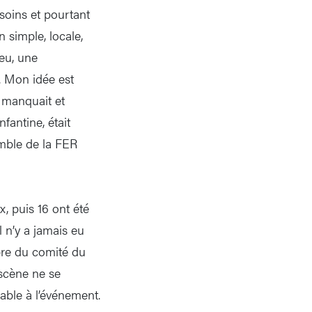
soins et pourtant
 simple, locale,
eu, une
. Mon idée est
n manquait et
fantine, était
omble de la FER
, puis 16 ont été
l n’y a jamais eu
bre du comité du
 scène ne se
able à l’événement.