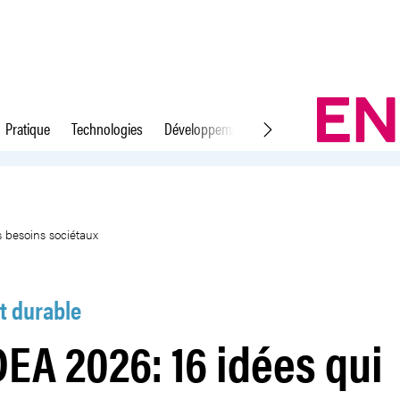
Pratique
Technologies
Développement durable
Droit du travail
épondent à des besoins sociétau
 besoins sociétaux
 durable
DEA 2026: 16 idées qui