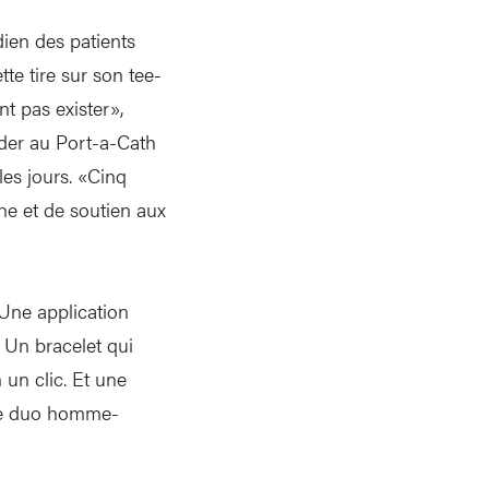
dien des patients
e tire sur son tee-
nt pas exister»,
éder au Port-a-Cath
 les jours. «Cinq
che et de soutien aux
Une application
 Un bracelet qui
un clic. Et une
 le duo homme-