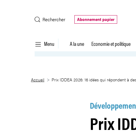
Saut au contenu principal
Rechercher
Abonnement papier
Menu
A la une
Economie et politique
Prix IDDEA 2026: 16 idées qui r
Accueil
Prix IDDEA 2026: 16 idées qui répondent à des
Développement
Prix ID