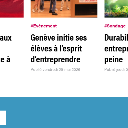
#
Evénement
#
Sondage
 aux
Genève initie ses
Durabil
élèves à l’esprit
entrepr
ce à
d’entreprendre
peine
Publié vendredi 29 mai 2026
Publié jeudi 