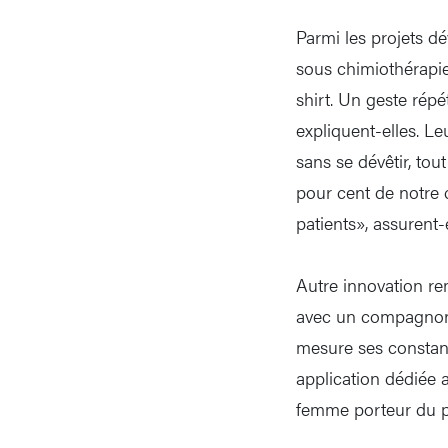
Parmi les projets dé
sous chimiothérapie
shirt. Un geste répé
expliquent-elles. L
sans se dévêtir, tout
pour cent de notre c
patients», assurent-e
Autre innovation re
avec un compagnon v
mesure ses constant
application dédiée 
femme porteur du p