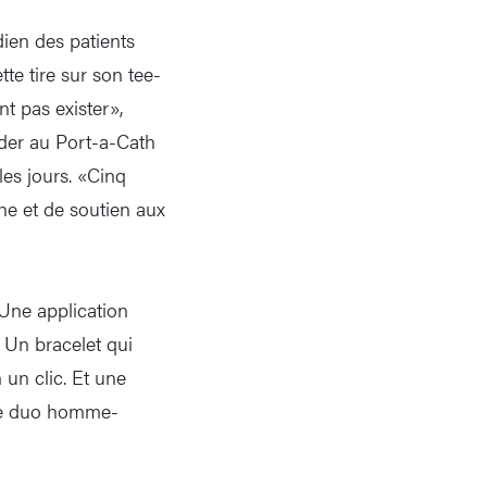
dien des patients
e tire sur son tee-
nt pas exister»,
éder au Port-a-Cath
 les jours. «Cinq
che et de soutien aux
Une application
 Un bracelet qui
un clic. Et une
 le duo homme-