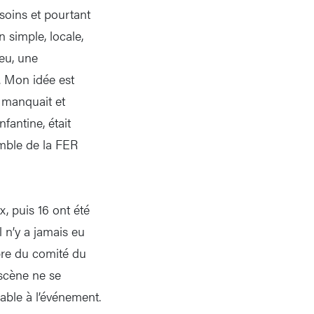
soins et pourtant
 simple, locale,
eu, une
. Mon idée est
n manquait et
fantine, était
omble de la FER
, puis 16 ont été
l n’y a jamais eu
bre du comité du
 scène ne se
able à l’événement.