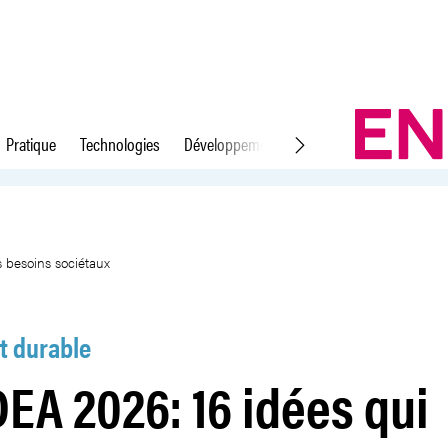
Pratique
Technologies
Développement durable
Droit du travail
épondent à des besoins sociétau
 besoins sociétaux
 durable
DEA 2026: 16 idées qui