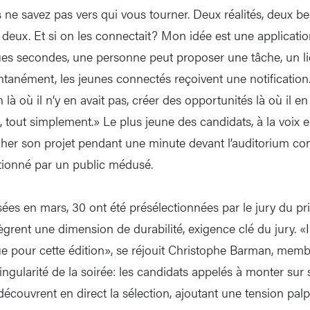
 ne savez pas vers qui vous tourner. Deux réalités, deux be
 deux. Et si on les connectait? Mon idée est une application
es secondes, une personne peut proposer une tâche, un li
ntanément, les jeunes connectés reçoivent une notification
n là où il n’y en avait pas, créer des opportunités là où il e
 tout simplement.» Le plus jeune des candidats, à la voix en
itcher son projet pendant une minute devant l’auditorium c
ationné par un public médusé.
es en mars, 30 ont été présélectionnées par le jury du prix
ègrent une dimension de durabilité, exigence clé du jury. «I
ue pour cette édition», se réjouit Christophe Barman, mem
ingularité de la soirée: les candidats appelés à monter sur
écouvrent en direct la sélection, ajoutant une tension palp