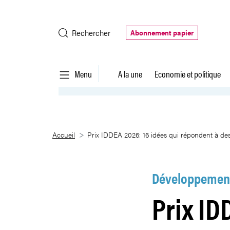
Saut au contenu principal
Rechercher
Abonnement papier
Menu
A la une
Economie et politique
Prix IDDEA 2026: 16 idées qui r
Accueil
Prix IDDEA 2026: 16 idées qui répondent à des
Développement
Prix ID