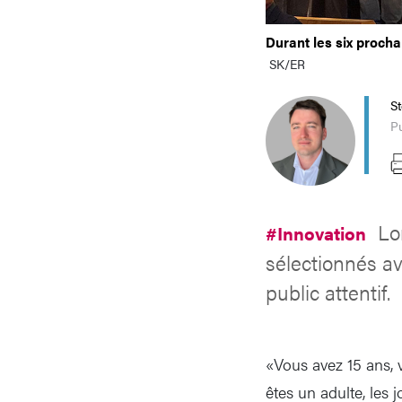
Durant les six procha
SK/ER
S
P
Lo
#Innovation
sélectionnés a
public attentif.
«Vous avez 15 ans, 
êtes un adulte, les j