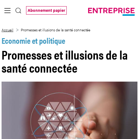
Saut au contenu principal
Abonnement papier
Promesses et illusions de la santé conn
Accueil
Promesses et illusions de la santé connectée
Economie et politique
Promesses et illusions de la
santé connectée