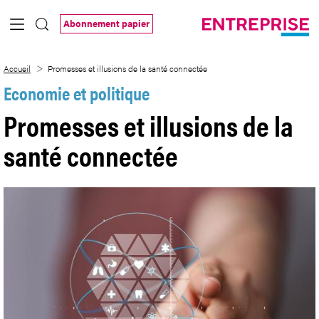
Saut au contenu principal
Abonnement papier
Promesses et illusions de la santé conn
Accueil
Promesses et illusions de la santé connectée
Economie et politique
Promesses et illusions de la
santé connectée