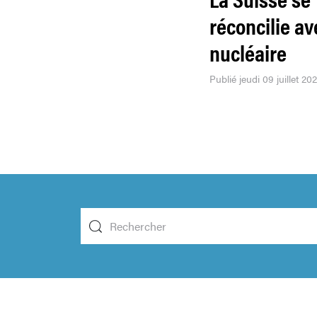
réconcilie av
nucléaire
Publié jeudi 09 juillet 20