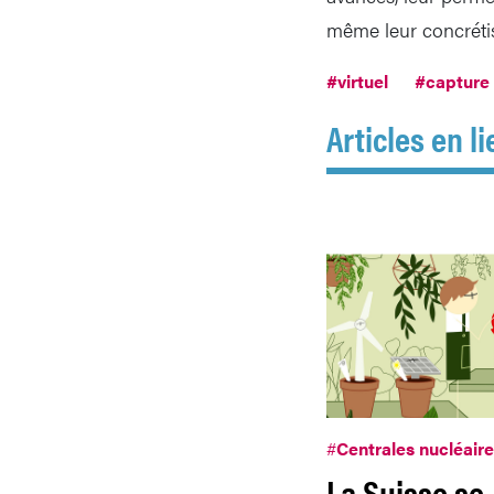
même leur concrétis
#virtuel
#capture
Articles en li
#
Centrales nucléair
La Suisse se