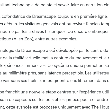
, alliant technologie de pointe et savoir-faire en narration 
, cofondatrice de Dreamscape, toujours en première ligne, a
es débuts, les visiteurs genevois ont pu revivre l’ancien t
n nourrie par les archives historiques. Ou encore embarque
ctique (Alien Zoo), entre autres exemples.
echnologie de Dreamscape a été développée par le centre d
r de la réalité virtuelle met la capture du mouvement et l
 d’expériences immersives. Ce système unique permet un sui
s au millimètre près, sans latence perceptible. Les utilisateu
 voir sous ses traits et interagir entre eux librement dans ce
 franchit une nouvelle étape centrée sur l’expérience utili
esoin de capteurs sur les bras et les jambes pour se fondre 
nstant, cette avancée est proposée uniquement avec The Hou