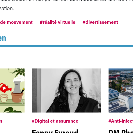
ation.
 de mouvement
#réalité virtuelle
#divertissement
en
es
#
Digital et assurance
#
Anti-infec
Fanny Eyraud
OM Ph