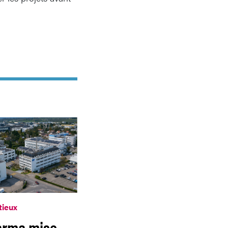
tieux
arma mise