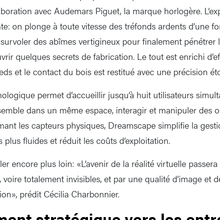
boration avec Audemars Piguet, la marque horlogère. L’exp
te: on plonge à toute vitesse des tréfonds ardents d’une fo
 survoler des abîmes vertigineux pour finalement pénétrer l
vrir quelques secrets de fabrication. Le tout est enrichi d’ef
ieds et le contact du bois est restitué avec une précision é
logique permet d’accueillir jusqu’à huit utilisateurs simul
emble dans un même espace, interagir et manipuler des ob
mant les capteurs physiques, Dreamscape simplifie la gesti
plus fluides et réduit les coûts d’exploitation.
er encore plus loin: «L’avenir de la réalité virtuelle passer
, voire totalement invisibles, et par une qualité d’image et
on», prédit Cécilia Charbonnier.
ment stratégique vers les entr