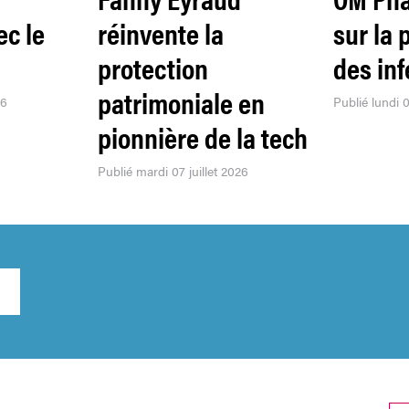
ec le
réinvente la
sur la 
protection
des inf
patrimoniale en
26
Publié lundi 0
pionnière de la tech
Publié mardi 07 juillet 2026