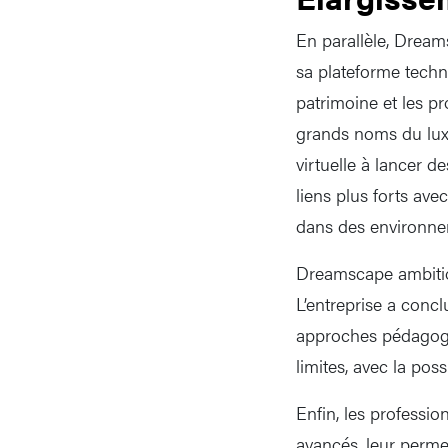
En parallèle, Dream
sa plateforme techn
patrimoine et les p
grands noms du luxe 
virtuelle à lancer d
liens plus forts ave
dans des environne
Dreamscape ambitio
L’entreprise a concl
approches pédagogi
limites, avec la pos
Enfin, les professio
avancés, leur permet