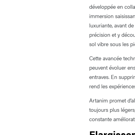
développée en colla
immersion saisissan
luxuriante, avant de
précision et y décou
sol vibre sous les p
Cette avancée techno
peuvent évoluer ens
entraves. En suppri
rend les expériences 
Artanim promet d’all
toujours plus légers
constante améliorati
Elargisse