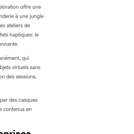
loration offre une
nderie à une jungle
es ateliers de
fets haptiques: le
tonnante.
tanément, qui
jets virtuels sans
on des sessions,
a par des casques
 de contenus en
eprises