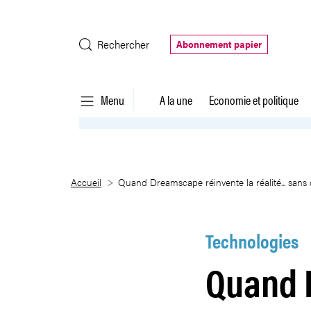
Saut au contenu principal
Rechercher
Abonnement papier
Menu
A la une
Economie et politique
Quand Dreamscape réinvente la r
Accueil
Quand Dreamscape réinvente la réalité... sans
Technologies
Quand 