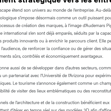
scape étend son univers au monde de l’entreprise. Au-delà
ologique s’impose désormais comme un outil puissant pour
rocessus de création des marques, à l’image d’Audemars Pig
international s’en sont déjà emparés, séduits par la capaci
es produits innovants ou à enrichir le parcours client. Elle 
c l’audience, de renforcer la confiance ou de gérer des sit
ments sûrs, contrôlés et économiquement avantageux.
nne aussi de se développer dans d’autres secteurs, comme
u un partenariat avec l’Université de l’Arizona pour expéri
ques. Le tourisme s’annonce également comme un champ 
sibilité de visiter des lieux emblématiques ou des reconstitu
nnels de l’architecture et de la construction bénéficient eux 
tant d’itérer en temps réel sur des modèles 3D afin d’affine