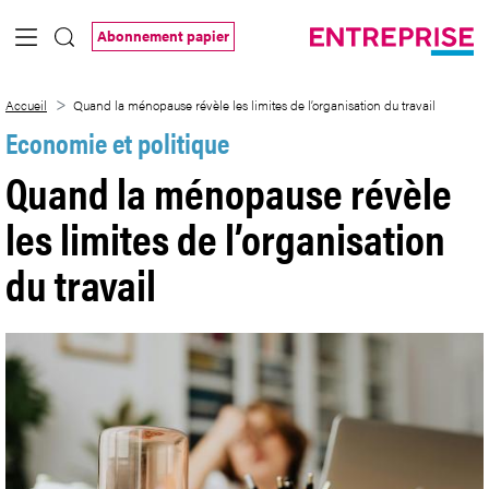
Saut au contenu principal
Abonnement papier
Quand la ménopause révèle les limites de 
Accueil
Quand la ménopause révèle les limites de l’organisation du travail
Economie et politique
Quand la ménopause révèle
les limites de l’organisation
du travail