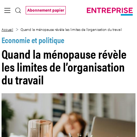
Saut au contenu principal
Abonnement papier
Quand la ménopause révèle les limites de 
Accueil
Quand la ménopause révèle les limites de l’organisation du travail
Economie et politique
Quand la ménopause révèle
les limites de l’organisation
du travail