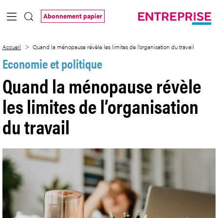
Saut au contenu principal
Abonnement papier
Quand la ménopause révèle les limites de 
Accueil
Quand la ménopause révèle les limites de l’organisation du travail
Economie et politique
Quand la ménopause révèle
les limites de l’organisation
du travail